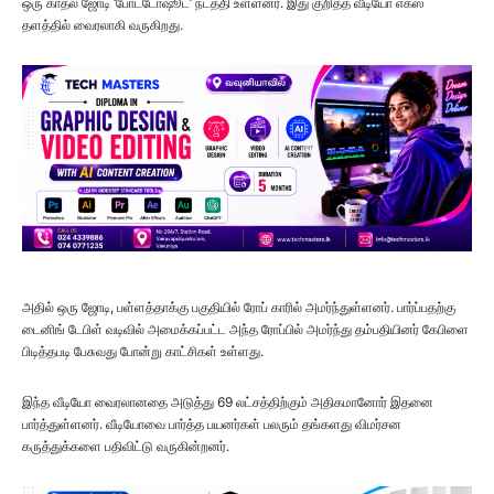
ஒரு காதல் ஜோடி ‘போட்டோஷூட்’ நடத்தி உள்ளனர். இது குறித்த வீடியோ எக்ஸ்
தளத்தில் வைரலாகி வருகிறது.
அதில் ஒரு ஜோடி, பள்ளத்தாக்கு பகுதியில் ரோப் காரில் அமர்ந்துள்ளனர். பார்ப்பதற்கு
டைனிங் டேபிள் வடிவில் அமைக்கப்பட்ட அந்த ரோப்பில் அமர்ந்து தம்பதியினர் கேபிளை
பிடித்தபடி பேசுவது போன்று காட்சிகள் உள்ளது.
இந்த வீடியோ வைரலானதை அடுத்து 69 லட்சத்திற்கும் அதிகமானோர் இதனை
பார்த்துள்ளனர். வீடியோவை பார்த்த பயனர்கள் பலரும் தங்களது விமர்சன
கருத்துக்களை பதிவிட்டு வருகின்றனர்.