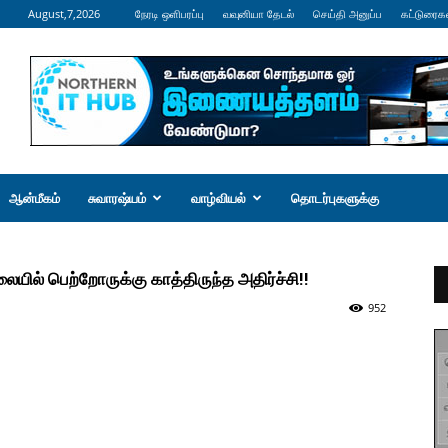
August,7,2026
நேரடி ஒளிபரப்பு
வவுனியா தேடல்
செய்தி அனுப்ப
கட்டுரைக
ஆன்மீகம்
சுவாரஷ்யம்
வாழ்வியல்
தொடர்புகளுக்கு
ாலையில் பெற்றோருக்கு காத்திருந்த அதிர்ச்சி!!
952