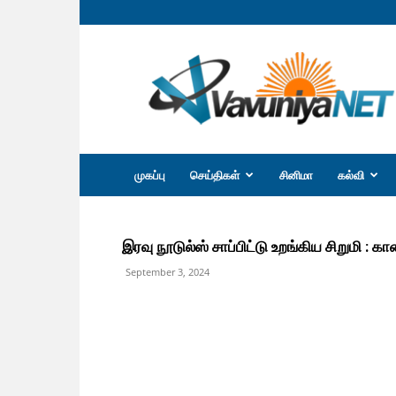
வவுனியா
நெற்
முகப்பு
செய்திகள்
சினிமா
கல்வி
இரவு நூடுல்ஸ் சாப்பிட்டு உறங்கிய சிறுமி : க
September 3, 2024