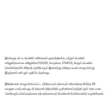
இவர்களுடன் உப பொலிஸ் பரிசோதகர் குணத்திலக்க, மற்றும் பொலிஸ்
சார்ஜன்டுகளான விஜேசிங்க(12535), மெதகொட(70812), மேலும் பொலிஸ்
கொன்ஸ்தாபிள் கிரிநாத் ஆகியோரும் இணைந்து சந்தேக நபரை கைது செய்து
இருந்தனர் என்பதும் குறிப்பிடத்தக்கது.
இதேவேளை கைது செய்யப்பட்ட சந்தேக நபர் கற்பகபுரம் கிராமத்தை சேர்ந்த 29
வயதுடையவர் என்பதுடன் நீதவான் நீதிமன்றில் முன்னிலைப்படுத்தி ஆள் அடையாள
அணிவகுப்பு செய்வதற்கான ஏற்பாடுகளையும் பொலிஸார் மேற்கொண்டு வருகின்றனர்.