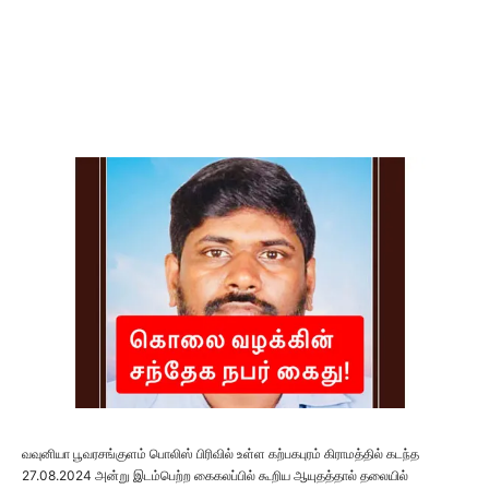
வவுனியா பூவரசங்குளம் பொலிஸ் பிரிவில் உள்ள கற்பகபுரம் கிராமத்தில் கடந்த
27.08.2024 அன்று இடம்பெற்ற கைகலப்பில் கூறிய ஆயுதத்தால் தலையில்