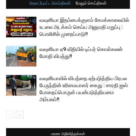
தொடர்புபட்ட செய்திகள்
மேலும் செய்திகள்
வவுனியா இறம்பைக்குளம் சேமக்காலையில்
உடலை அடக்கம் செய்ய அனுமதி மறுப்பு :
பொலிசில் முறைப்பாடு!!
வவுனியா ஏ9 வீதியில் டிப்பர் கொள்கலன்
மோதி விபத்து!!
வவுனியாவில் விபத்தை ஏற்படுத்திய பிரபல
பேருந்தின் உரிமையாளர் கைது : சாரதி ஐஸ்
போதைப்பொருள் பயன்படுத்தியமை
அம்பலம்!!
மரண அறிவித்தல்கள்