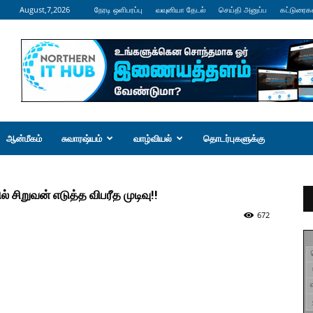
August,7,2026
நேரடி ஒளிபரப்பு
வவுனியா தேடல்
செய்தி அனுப்ப
கட்டுரைக
ஆன்மீகம்
சுவாரஷ்யம்
வாழ்வியல்
தொடர்புகளுக்கு
சிறுவன் எடுத்த விபரீத முடிவு!!
672