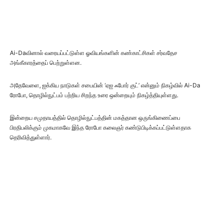
Ai-Daவினால் வரையப்பட்டுள்ள ஓவியங்களின் கண்காட்சிகள் சர்வதேச
அங்கீகாரத்தைப் பெற்றுள்ளன.
அதேவேளை, ஐக்கிய நாடுகள் சபையின் ‘ஏஐ ஃபோர் குட்’ என்னும் நிகழ்வில் Ai-Da
ரோபோ, தொழில்நுட்பம் பற்றிய சிறந்த உரை ஒன்றையும் நிகழ்த்தியுள்ளது.
இன்றைய சமுதாயத்தில் தொழில்நுட்பத்தின் மகத்தான ஒருங்கிணைப்பை
பிரதிபலிக்கும் முகமாகவே இந்த ரோபோ கலைஞர் கண்டுபிடிக்கப்பட்டுள்ளதாக
தெரிவித்துள்ளார்.