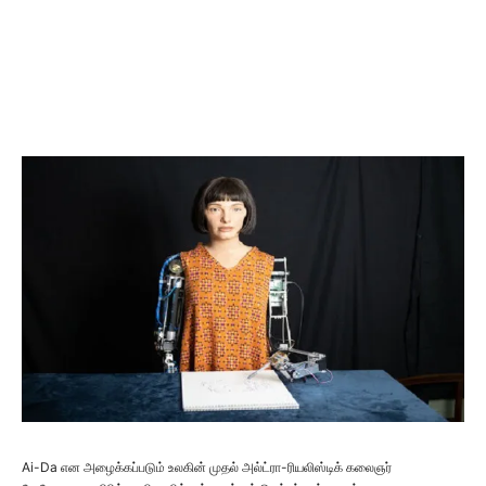
Ai-Da என அழைக்கப்படும் உலகின் முதல் அல்ட்ரா-ரியலிஸ்டிக் கலைஞர்