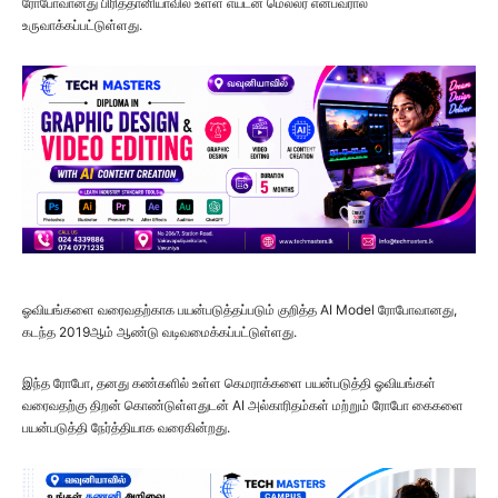
ரோபோவானது பிரித்தானியாவில் உள்ள எய்டன் மெல்லர் என்பவரால்
உருவாக்கப்பட்டுள்ளது.
ஓவியங்களை வரைவதற்காக பயன்படுத்தப்படும் குறித்த AI Model ரோபோவானது,
கடந்த 2019ஆம் ஆண்டு வடிவமைக்கப்பட்டுள்ளது.
இந்த ரோபோ, தனது கண்களில் உள்ள கெமராக்களை பயன்படுத்தி ஓவியங்கள்
வரைவதற்கு திறன் கொண்டுள்ளதுடன் AI அல்காரிதம்கள் மற்றும் ரோபோ கைகளை
பயன்படுத்தி நேர்த்தியாக வரைகின்றது.