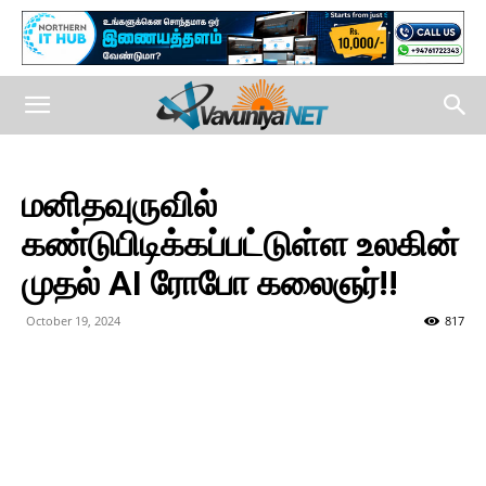
மனிதவுருவில்
கண்டுபிடிக்கப்பட்டுள்ள உலகின்
முதல் AI ரோபோ கலைஞர்!!
October 19, 2024
817