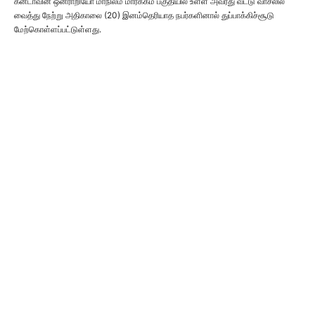
கனடாவின் ஒன்ராறியோ மாநிலம் மார்க்கம் பகுதியில் உள்ள அவரது வீட்டு வாசலில்
வைத்து நேற்று அதிகாலை (20) இனம்தெரியாத நபர்களினால் துப்பாக்கிச்சூடு
மேற்கொள்ளப்பட்டுள்ளது.