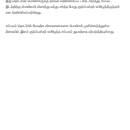
இது தொடர்பில் பொலிஸாருக்கு தகவல் தெரிவிக்கப்பட்டதை அடுத்து, சம்பவ
இடத்திற்கு பொலிஸார் விரைந்து வந்து பார்த்த போது குடும்பஸ்தர் உயிரிழந்திருந்தார்
என தெரிவிக்கப்படுகிறது.
சம்பவம் தொடர்பில் மேலதிக விசாரணைகளை பொலிசார் முன்னெடுத்துள்ள
நிலையில், இளம் குடும்பஸ்தர் உயிரிழந்த சம்பவம் துயரத்தை ஏற்படுத்தியுள்ளது.