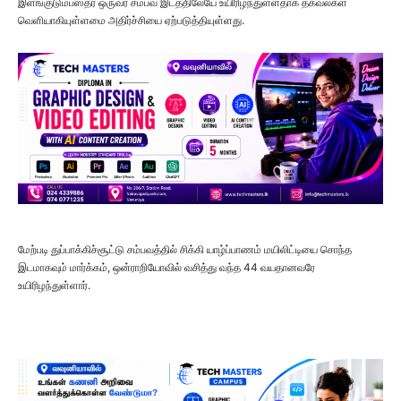
இளங்குடும்பஸ்தர் ஒருவர் சம்பவ இடத்திலேயே உயிரிழந்துள்ளதாக தகவல்கள்
வெளியாகியுள்ளமை அதிர்ச்சியை ஏற்படுத்தியுள்ளது.
மேற்படி துப்பாக்கிச்சூட்டு சம்பவத்தில் சிக்கி யாழ்ப்பாணம் மயிலிட்டியை சொந்த
இடமாகவும் மார்க்கம், ஒன்ராறியோவில் வசித்து வந்த 44 வயதானவரே
உயிரிழந்துள்ளார்.