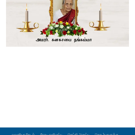
வவுனியா தேடல்
நேரடி ஒளிபரப்பு
செய்தி அனுப்ப
தொடர்புகளுக்கு