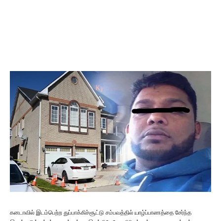
கனடாவில் இடம்பெற்ற துப்பாக்கிச்சூட்டு சம்பவத்தில் யாழ்ப்பாணத்தை சேர்ந்த