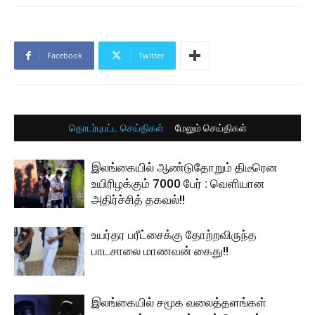
Facebook
Twitter
தொடர்புபட்ட செய்திகள்
மேலும் செய்திகள்
இலங்கையில் ஆண்டுதோறும் திடீரென
உயிரிழக்கும் 7000 பேர் : வெளியான
அதிர்ச்சித் தகவல்!!
உயர்தர பரீட்சைக்கு தோற்றவிருந்த
பாடசாலை மாணவன் கைது!!
இலங்கையில் சமூக வலைத்தளங்கள்