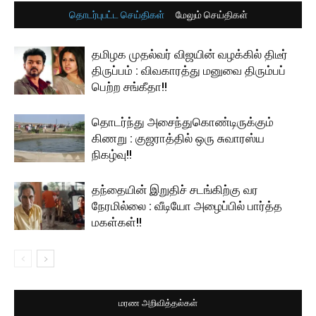
தொடர்புபட்ட செய்திகள்
மேலும் செய்திகள்
தமிழக முதல்வர் விஜயின் வழக்கில் திடீர்
திருப்பம் : விவகாரத்து மனுவை திரும்பப்
பெற்ற சங்கீதா!!
தொடர்ந்து அசைந்துகொண்டிருக்கும்
கிணறு : குஜராத்தில் ஒரு சுவாரஸ்ய
நிகழ்வு!!
தந்தையின் இறுதிச் சடங்கிற்கு வர
நேரமில்லை : வீடியோ அழைப்பில் பார்த்த
மகள்கள்!!
மரண அறிவித்தல்கள்