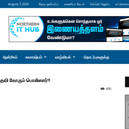
August,7,2026
நேரடி ஒளிபரப்பு
வவுனியா தேடல்
செய்தி அனுப்ப
கட்டுரைக
ஆன்மீகம்
சுவாரஷ்யம்
வாழ்வியல்
தொடர்புகளுக்கு
தவி கோரும் பொலிஸார்!!
450