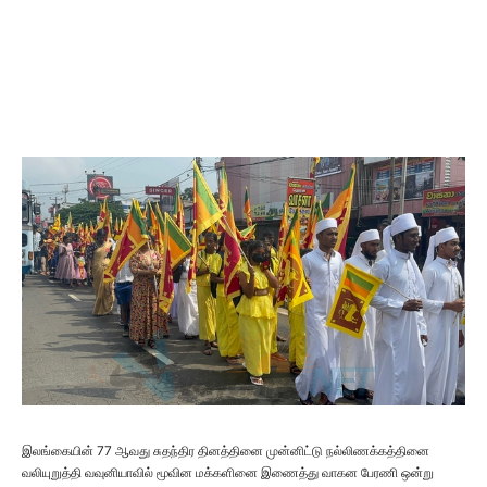
இலங்கையின் 77 ஆவது சுதந்திர தினத்தினை முன்னிட்டு நல்லிணக்கத்தினை
வலியுறுத்தி வவுனியாவில் மூவின மக்களினை இணைத்து வாகன பேரணி ஒன்று