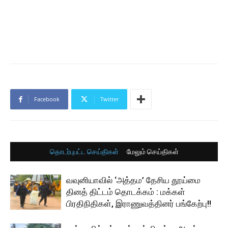
Facebook
Twitter
தொடர்புபட்ட செய்திகள்
மேலும் செய்திகள்
வவுனியாவில் ‘அத்தம’ தேசிய தூய்மை
தினத் திட்டம் தொடக்கம் : மக்கள்
பிரதிநிதிகள், இராணுவத்தினர் பங்கேற்பு!!