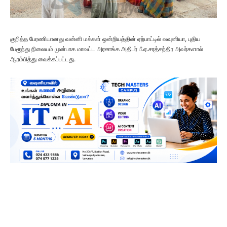
குறித்த பேரணியானது வன்னி மக்கள் ஒன்றியத்தின் ஏற்பாட்டில் வவுனியா, புதிய
பேரூந்து நிலையம் முன்பாக மாவட்ட அரசாங்க அதிபர் பீ.ஏ.சரத்சந்திர அவர்களால்
ஆரம்பித்து வைக்கப்பட்டது.