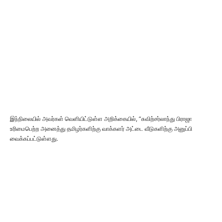
இந்நிலையில் அவர்கள் வெளியிட்டுள்ள அறிக்கையில், “சுவிற்சர்லாந்து பிராஜா
உரிமைபெற்ற அனைத்து தமிழர்களிற்கு வாக்களர் அட்டை வீடுகளிற்கு அனுப்பி
வைக்கப்பட்டுள்ளது.