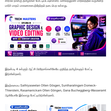
சார்பில் நான்கு தமிழர்கள் போட்டியிடவுள்ளனர். சொலத்தூண் மாநிலத்தில் வருகின்ற
மார்ச் மாதம் மாகணசபைத்தேர்தல் நடைபெற உள்ளது.
இதன்படி 4 உள்ளூர் ஆட்சி பிரதேசங்களிலேயே குறித்த தமிழர்களும் போட்டி
இடுகின்றனர்.
இதற்கமைய Sathiyaseelan Otten Gösgen, Suntharalingam Domeck-
Thierstein, Rasamanickam Olten Göngen, Gana Bucheggberg-Wasseramt
ஆகியோரே இவ்வாறு போட்டியிடுகின்றனர்.