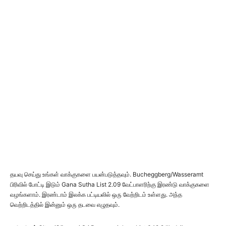
தயவு செய்து உங்கள் வாக்குகளை பயன்படுத்தவும். Bucheggberg/Wasseramt
பிரிவில் போட்டி இடும் Gana Sutha List 2.09 வேட்பாளரிற்கு இரண்டு வாக்குகளை
வழங்களாம். இரண்டாம் இலக்க பட்டியலில் ஒரு வேற்றிடம் உள்ளது. அந்த
வெற்றிடத்தில் இன்னும் ஒரு தடவை எழுதவும்.