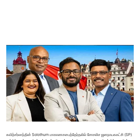
சுவிற்சர்லாந்தின் Solothurn மாகாணசபைத்தேர்தலில் சோசலிச ஜனநாயககட்சி (SP)