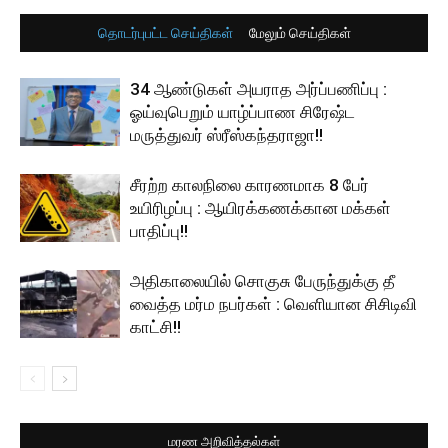
தொடர்புபட்ட செய்திகள்
மேலும் செய்திகள்
34 ஆண்டுகள் அயராத அர்ப்பணிப்பு :
ஓய்வுபெறும் யாழ்ப்பாண சிரேஷ்ட
மருத்துவர் ஸ்ரீஸ்கந்தராஜா!!
சீரற்ற காலநிலை காரணமாக 8 பேர்
உயிரிழப்பு : ஆயிரக்கணக்கான மக்கள்
பாதிப்பு!!
அதிகாலையில் சொகுசு பேருந்துக்கு தீ
வைத்த மர்ம நபர்கள் : வெளியான சிசிடிவி
காட்சி!!
மரண அறிவித்தல்கள்