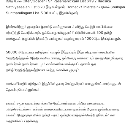
அதே போல் Olten/Gösgen i Sri Rasamanickam List 6:19 2 Illadsika
Sathiyaseelan List 6:20 இடுகின்றனர். Dorneck/Thierstein பிரிவில் Shulojan
Suntharalingam List-5.06 போட்டி இடுகின்றனர்.
இவர்களிற்கும் முறையே இரண்டு வாக்குகளை அளித்து வெற்றி வாய்ப்பினை
ஏற்படுத்தி கொடுக்கவும். ஒவ்வொரு உள்ளூராச்சி பிரிவில் சராசரி 500 தமிழ்
வாக்குகள் இருப்பின் இரண்டு வாக்குகள் வழங்குவதால் 1000ஆக இரட்டிப்பாகும்.
50000 அதிகமான தமிழர்கள் வாழும் இந்நாட்டில் இந்த சிறுபாண்மையினரின்
பிரதிநிதித்துவம் அத்தியாவசியமானது, ஒவ்வோரு வாக்களரும் தமது தொழில்துறை
நண்பர்கள் நண்பர்களிடமும் வாக்களிக்க ஊக்குவிப்பதனால் ஒரு
தமிழ்பிரதநிதித்துவத்தினை பெற்று கொள்ள முடியும்.
வாக்களிப்பதில் சந்தேகம் இருப்பின் தயவு செய்து சிரமம் பாராது வேட்பாளர்களுடன்
தொடர்பு கொள்ளுங்கள்.
உங்கள் சமூக வளைத்தளங்களில் வேட்பாளர்களை பற்றிய தகவல்களை
பகிரச்செய்யுங்கள். உங்கள் வாக்கு வலிமையானது உங்கள் ஆதரவு முக்கியமானது.
உங்கள் ஆதரவுக்கு மிக்க நன்றி – நாம் ஒன்றிணைந்தால் வெற்றி நிச்சயம்” என
தெரிவிக்கப்பட்டுள்ளது.