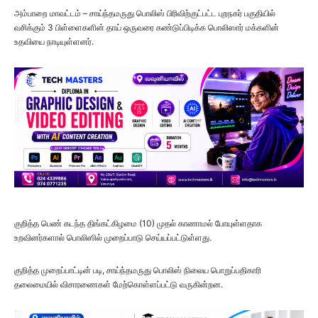
அம்பாறை மாவட்டம் – சாய்ந்தமருது பொலிஸ் பிரிவிற்குட்பட்ட புறநகர் பகுதியில்
வசிக்கும் 3 பிள்ளைகளின் தாய் ஒருவரை கண்டுப்பிடிக்க பொலிஸார் மக்களின்
உதவியை நாடியுள்ளனர்.
குறித்த பெண் கடந்த திங்கட்கிழமை (10) முதல் காணாமல் போயுள்ளதாக
உறவினர்களால் பொலிஸில் முறைப்பாடு செய்யப்பட்டுள்ளது.
குறித்த முறைப்பாட்டின் படி, சாய்ந்தமருது பொலிஸ் நிலைய பொறுப்பதிகாரி
தலைமையில் விசாரணைகள் மேற்கொள்ளப்பட்டு வருகின்றன.