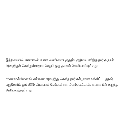
இந்நிலையில், காணாமல் போன பெண்ணை மூதூர் பகுதியை சேர்ந்த நபர் ஒருவர்
அழைத்துச் சென்றுள்ளதாக மேலும் ஒரு தகவல் வெளியாகியுள்ளது.
காணாமல் போன பெண்ணை அழைத்து சென்ற நபர் கல்முனை உள்ளிட்ட புறநகர்
பகுதிகளில் ஐஸ் கிரீம் வியாபாரம் செய்பவர் என ஆரம்ப கட்ட விசாரணையில் இருந்து
தெரிய வந்துள்ளது.