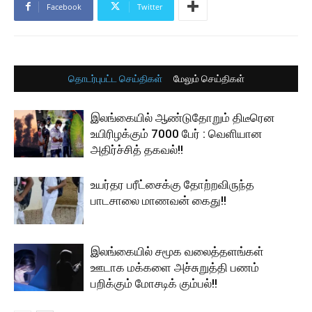
Facebook
Twitter
தொடர்புபட்ட செய்திகள்
மேலும் செய்திகள்
இலங்கையில் ஆண்டுதோறும் திடீரென
உயிரிழக்கும் 7000 பேர் : வெளியான
அதிர்ச்சித் தகவல்!!
உயர்தர பரீட்சைக்கு தோற்றவிருந்த
பாடசாலை மாணவன் கைது!!
இலங்கையில் சமூக வலைத்தளங்கள்
ஊடாக மக்களை அச்சுறுத்தி பணம்
பறிக்கும் மோசடிக் கும்பல்!!