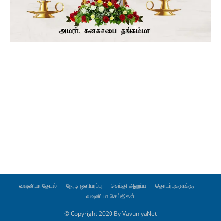
வவுனியா தேடல்
நேரடி ஒளிபரப்பு
செய்தி அனுப்ப
தொடர்புகளுக்கு
வவுனியா செய்திகள்
© Copyright 2020 By VavuniyaNet