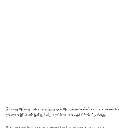
இவ்வாறு அன்றைய தினம் குறித்த நபரால் அழைத்துச் செல்லப்பட்ட 3 பிள்ளைகளின்
தாயாரான இப்பெண் இன்னும் வீடு வரவில்லை என தெரிவிக்கப்பட்டுள்ளது.
இப்பெண் தொடர்பில் ஏதாவது அறிந்திருந்தால் உடனடியாக, 0767824592,