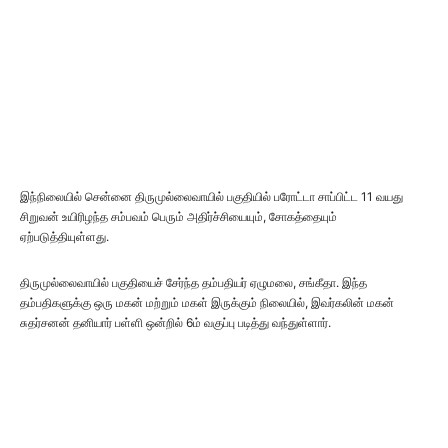
இந்நிலையில் சென்னை திருமுல்லைவாயில் பகுதியில் பரோட்டா சாப்பிட்ட 11 வயது
சிறுவன் உயிரிழந்த சம்பவம் பெரும் அதிர்ச்சியையும், சோகத்தையும்
ஏற்படுத்தியுள்ளது.
திருமுல்லைவாயில் பகுதியைச் சேர்ந்த தம்பதியர் ஏழுமலை, சங்கீதா. இந்த
தம்பதிகளுக்கு ஒரு மகன் மற்றும் மகள் இருக்கும் நிலையில், இவர்கலின் மகன்
சுதர்சனன் தனியார் பள்ளி ஒன்றில் 6ம் வகுப்பு படித்து வந்துள்ளார்.