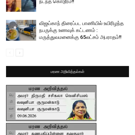
நடந்த கொடூரம்!!
விஜய்காந் திரைப்பட பாணியில் உயிரிழந்த
நபருக்கு உணவுக் கட்டணம் :
மருத்துவமனைக்கு 65லட்சம் அபராதம்!!
மரண அறிவித்தல்கள்