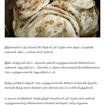
இந்நிலையில் கடந்த பிப்ரவரி 24ம் தேதி வீட்டின் அருகே உள்ள ஹோட்டல் ஒன்றில்
சுதர்சனன் பரோட்டா வாங்கி சாப்பிட்டுள்ளார்.
இதில் வயிற்று வலி ஏற்பட்ட நிலையில் தனியார் மருத்துவமனையில் சிகிச்சைக்காக
சுதர்சனன் அனுமதிக்கப்பட்ட நிலையில், உடல்நிலை சரியாகாததால் மேல்சிகிச்சைக்காக
அரசு மருத்துவமனையில் அனுமதிக்கப்பட்டார்.
நேற்று முன்தினம் சிறுவன் அரசு மருத்துவமனையில் சிகிச்சை பெற்று வீடு திரும்பிய
நிலையில் நேற்று காலை திடீரென மூச்சு திணறல் ஏற்பட்டு மயங்கி விழுந்துள்ளார்.
உடனடியாக பெற்றோர்கள் அலறியடித்துக் கொண்டு வீட்டின் அருகே உள்ள தனியார்
மருத்துவமனைக்கு சிகிச்சைக்காக கொண்டு சென்றனர். அங்கு சிறுவனை