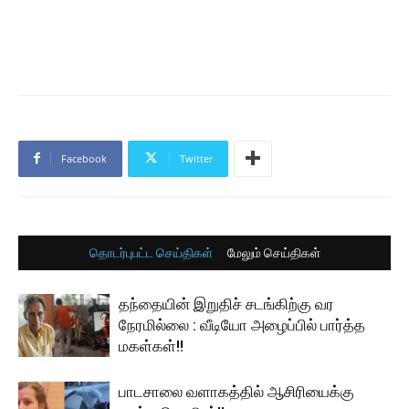
Facebook
Twitter
தொடர்புபட்ட செய்திகள்
மேலும் செய்திகள்
தந்தையின் இறுதிச் சடங்கிற்கு வர
நேரமில்லை : வீடியோ அழைப்பில் பார்த்த
மகள்கள்!!
பாடசாலை வளாகத்தில் ஆசிரியைக்கு