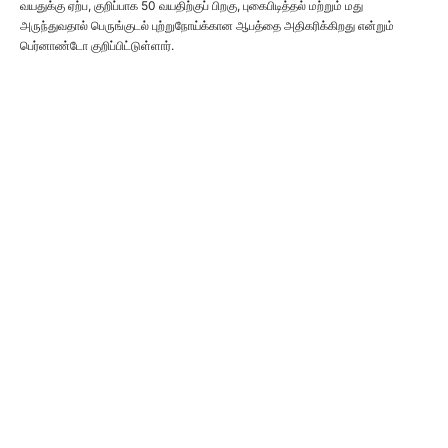
வயதுக்கு ஏற்ப, குறிப்பாக 50 வயதிற்குப் பிறகு, புகைபிடித்தல் மற்றும் மது
அருந்துவதால் பெருங்குடல் புற்றுநோய்க்கான ஆபத்தை அதிகரிக்கிறது என்றும்
பெர்னாண்டோ குறிப்பிட்டுள்ளார்.