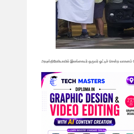
அவுஸ்திரேலியாவில் இலங்கையர் ஒருவர் ஓட்டிச் சென்ற வாகனம் ம