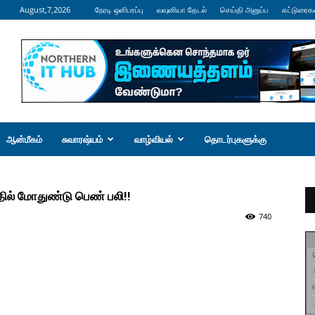
August,7,2026
நேரடி ஒளிபரப்பு
வவுனியா தேடல்
செய்தி அனுப்ப
கட்டுரைக
ஆன்மீகம்
சுவாரஷ்யம்
வாழ்வியல்
தொடர்புகளுக்கு
ில் மோதுண்டு பெண் பலி!!
740