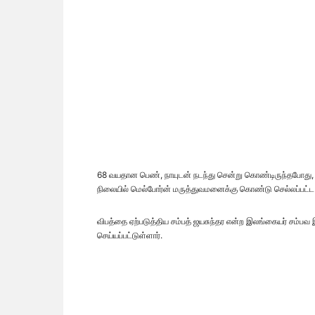
68 வயதான பெண், நாயுடன் நடந்து சென்று கொண்டிருந்தபோது,
நிலையில் மெல்போர்ன் மருத்துவமனைக்கு கொண்டு செல்லப்பட்ட நி
விபத்தை ஏற்படுத்திய சம்பத் ஜயசுந்தர என்ற இலங்கையர் சம்பவ இ
செய்யப்பட்டுள்ளார்.