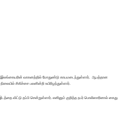
 ​​இலங்கையரின் வாகனத்தில் மோதுண்டு காயமடைந்துள்ளார். ஆபத்தான
லையில் சிகிச்சை பலனின்றி உயிரிழந்துள்ளார்.
டத்தை விட்டு தப்பி சென்றுள்ளார். எனினும் குறித்த நபர் பொலிஸாரினால் கைது