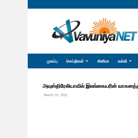
வவுனியா
நெற்
முகப்பு
செய்திகள்
சினிமா
கல்வி
அவுஸ்திரேலியாவில் இலங்கையரின் வாகனத்த
March 10, 2025