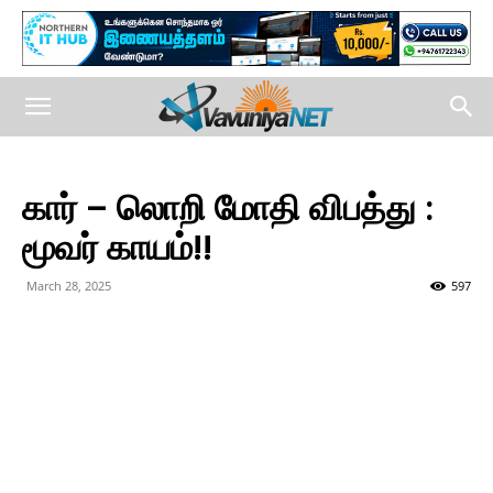
கார் – லொறி மோதி விபத்து :
மூவர் காயம்!!
March 28, 2025
597