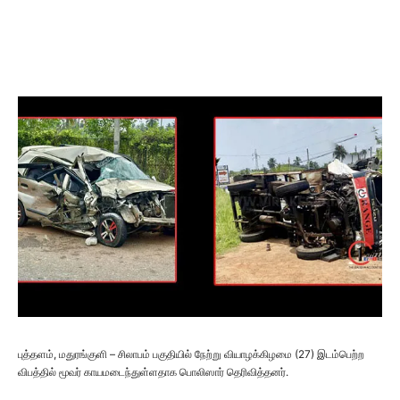
புத்தளம், மதுரங்குளி – சிலாபம் பகுதியில் நேற்று வியாழக்கிழமை (27) இடம்பெற்ற
விபத்தில் மூவர் காயமடைந்துள்ளதாக பொலிஸார் தெரிவித்தனர்.