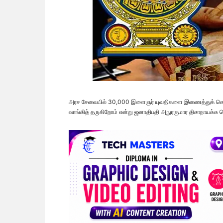
அரச சேவையில் 30,000 இளைஞர் யுவதிகளை இணைத்துக் கொள்ள 
வாங்கித் தருகிறோம் என்று ஜனாதிபதி அநுரகுமார திசாநாயக்க தெ