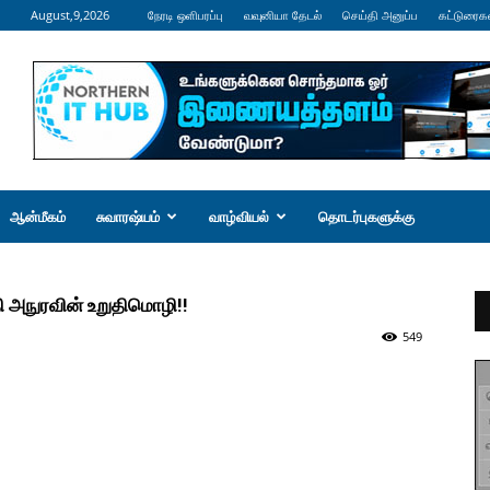
August,9,2026
நேரடி ஒளிபரப்பு
வவுனியா தேடல்
செய்தி அனுப்ப
கட்டுரைக
ஆன்மீகம்
சுவாரஷ்யம்
வாழ்வியல்
தொடர்புகளுக்கு
ி அநுரவின் உறுதிமொழி!!
549