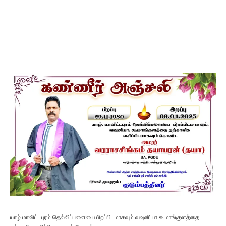
யாழ் மாவிட்டபுரம் தெல்லிப்பளையை பிறப்பிடமாகவும் வவுனியா கூமாங்குளத்தை