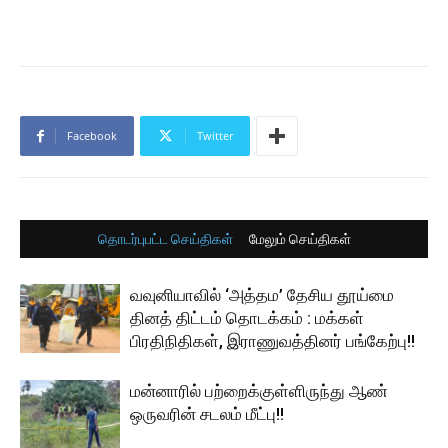
Facebook
Twitter
தொடர்புபட்ட செய்திகள்
மேலும் செய்திகள்
வவுனியாவில் ‘அத்தம’ தேசிய தூய்மை
தினத் திட்டம் தொடக்கம் : மக்கள்
பிரதிநிதிகள், இராணுவத்தினர் பங்கேற்பு!!
மன்னாரில் பற்றைக்குள்ளிருந்து ஆண்
ஒருவரின் சடலம் மீட்பு!!