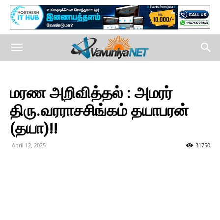
மரண அறிவித்தல் : அமரர்
திரு.வரராசசிங்கம் தயாபரன்
(தயா)!!
April 12, 2025
31750