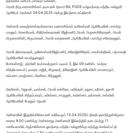
தற்காலிக வசிப்பிடமாகவும் கொண்ட
அமரர் திரு.வரராசசிங்கம் தயாபரன் (தயா) BA, PGDE வ/ஓமந்தை மத்திய கல்லூரி
ஆசிரியர் அவர்கள் 09.04.2025 அன்று இயற்கை எய்தினார்
அன்னார் காலஞ்சென்றவர்களான வரராசசிங்கம் நாகேஸ்வரி ஆகியோரின் பாசமிகு
மகனும், கெளரிமலர், சிறிசெல்வநாதன் (ஜேர்மனி) அமரர் அருணகிரிநாதன், அமரர்
மிருணாளினி, கிருபாகரன், அமரர் வசுதராணி ,ஆகியோரின் பாசமிகு சகோதரனும்,
அமரர் திசைநாதன், குணேஸ்வரி(ஜேர்மனி), சறோஜினிதேவி, பாலச்சந்திரன், பத்மாவதி
ஆகியோரின் மைத்துனனும்
மோகன்ராஜ் , தர்மினி (வ/பாவற்குளம் படிவம் 3, இல 09 கனிஸ்ட உயர்தர
வித்தியாலயம்) ,வசுதா, சஜித், கிருஷாந், நிறோஜினி ஆகியோரின் மாமனாரும்,
கல்பனா, காஞ்சனா, பிரவீனா, சிந்துஜன்,
பிரவீனன், அஜயன், டிலக்சன், அமரர் லக்சிதா, பவிந்தன், ரதுசா, ரதீசன், துளசி
ஆகியோரின் சித்தப்பாவும், பவிஸ்னா, சாருஜன், கவிஸ்னா, தக்சகன், சஸ்வின்
ஆகியோரின் பேரனும் ஆவார்
அன்னாரின் இறுதிக்கிரியைகள் எதிர்வரும் 13.04.2025ம் திகதி ஞாயிற்றுக்கிழமை
காலை 8.00 மணிக்கு அன்னாரது அண்ணன் இல்லத்தில் நடைபெற்று 11
மணியளவில் அஞ்சலிக்காக ஓமந்தை மத்திய கல்லூரிக்கு எடுத்து செல்லப்பட்டு
அதனைத் தொடரந்து 1.30 மணியளவில் தகனக்கிரியைக்காக தோணிக்கல்