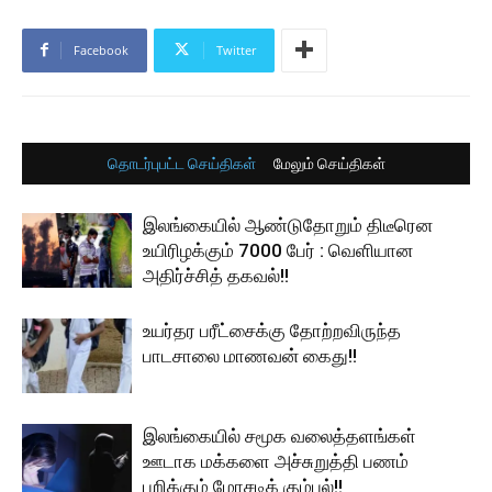
Facebook
Twitter
தொடர்புபட்ட செய்திகள்
மேலும் செய்திகள்
இலங்கையில் ஆண்டுதோறும் திடீரென
உயிரிழக்கும் 7000 பேர் : வெளியான
அதிர்ச்சித் தகவல்!!
உயர்தர பரீட்சைக்கு தோற்றவிருந்த
பாடசாலை மாணவன் கைது!!
இலங்கையில் சமூக வலைத்தளங்கள்
ஊடாக மக்களை அச்சுறுத்தி பணம்
பறிக்கும் மோசடிக் கும்பல்!!