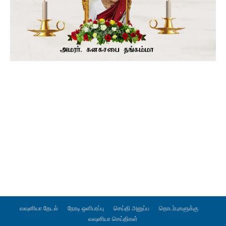
வவுனியா தேடல்
நேரடி ஒளிபரப்பு
செய்தி அனுப்ப
தொடர்புகளுக்கு
வவுனியா செய்திகள்