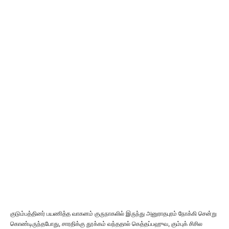
குடும்பத்தினர் பயணித்த வாகனம் குருநாகலில் இருந்து அனுராதபுரம் நோக்கி சென்று
கொண்டிருந்தபோது, சாரதிக்கு தூக்கம் வந்ததால் கெத்தப்பஹுவ, கும்புக் சிசில