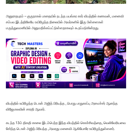
அனுராதபுரம் – குருநாகல் பாதையில் நடந்த பயங்கர கார் விபத்தில் கணவன், மனைவி
சம்பவ இடத்திலேயே உயிரிழந்த நிலையில் அவர்களில் இரு பிள்ளைகள்
மருத்துவமனியில் அனுமதிக்கப்பட்டுள்ளதாகவும் கூறப்படுகின்றது.
விபத்தில் உயிரிழந்த டொன் அஜித் பிரியந்த , பொது பாதுகாப்பு அமைச்சர் ஆனந்த
விஜேபாலவின் சாரதி ஆவார்.
கடந்த 13ம் திகதி காலை இடம்பெற்ற இந்த விபத்தில் கொச்சிவத்தை, வெலிவேரியவை
சேர்ந்த டொன் அஜித் பிரியந்த ,அவரது மனைவி ஆகியோரே உயிரிழந்துள்ளனர்.