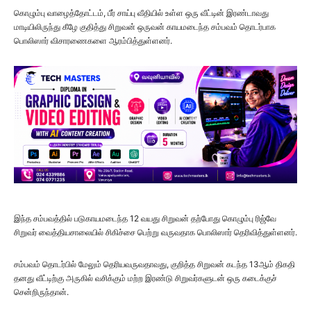
கொழும்பு வாழைத்தோட்டம், பீர் சாய்பு வீதியில் உள்ள ஒரு வீட்டின் இரண்டாவது
மாடியிலிருந்து கீழே குதித்து சிறுவன் ஒருவன் காயமடைந்த சம்பவம் தொடர்பாக
பொலிஸார் விசாரணைகளை ஆரம்பித்துள்ளனர்.
இந்த சம்பவத்தில் படுகாயமடைந்த 12 வயது சிறுவன் தற்போது கொழும்பு ரிஜ்வே
சிறுவர் வைத்தியசாலையில் சிகிச்சை பெற்று வருவதாக பொலிஸார் தெரிவித்துள்ளனர்.
சம்பவம் தொடர்பில் மேலும் தெரியவருவதாவது, குறித்த சிறுவன் கடந்த 13ஆம் திகதி
தனது வீட்டிற்கு அருகில் வசிக்கும் மற்ற இரண்டு சிறுவர்களுடன் ஒரு கடைக்குச்
சென்றிருந்தான்.