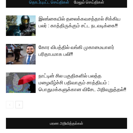
தொடர்புபட்ட செய்திகள்
மேலும் செய்திகள்
இலங்கையில் தலைக்கவசத்தால் சிக்கிய
பலர் : காத்திருக்கும் சட்ட நடவடிக்கை!!
கோர விபத்தில் வங்கி முகாமையாளர்
பரிதாபமாக பலி!!
நாட்டின் சில பகுதிகளில் பலத்த
மழைவீழ்ச்சி பதிவாகும் சாத்தியம் :
பொதுமக்களுக்கான விசேட அறிவுறுத்தல்!!
மரண அறிவித்தல்கள்