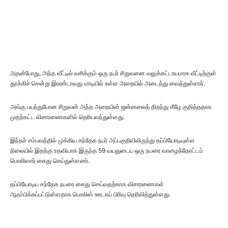
அதன்போது, அந்த வீட்டில் வசிக்கும் ஒரு நபர் சிறுவனை வலுக்கட்டாயமாக வீட்டிற்குள்
தூக்கிச் சென்று இரண்டாவது மாடியில் உள்ள அறையில் அடைத்து வைத்துள்ளார்.
அங்கு பயந்துபோன சிறுவன் அந்த அறையின் ஜன்னலைத் திறந்து கீழே குதித்ததாக
முதற்கட்ட விசாரணைகளில் தெரியவந்துள்ளது.
இந்தச் சம்பவத்தில் முக்கிய சந்தேக நபர் அப்பகுதியிலிருந்து தப்பியோடியுள்ள
நிலையில் இதற்கு உதவியாக இருந்த 59 வயதுடைய ஒரு நபரை வாழைத்தோட்டம்
பொலிஸார் கைது செய்துள்ளனர்.
தப்பியோடிய சந்தேக நபரை கைது செய்வதற்காக விசாரணைகள்
ஆரம்பிக்கப்பட்டுள்ளதாக பொலிஸ் ஊடகப் பிரிவு தெரிவித்துள்ளது.