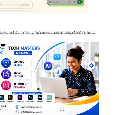
படும் மேம்பட்ட அரட்டை தனியுரிமையை வாட்ஸ்அப் அறிமுகப்படுத்தியுள்ளது.