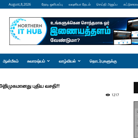
August,8,2026
நேரடி ஒளிபரப்பு
வவுனியா தேடல்
செய்தி அனுப்ப
கட்டுரைக
ஆன்மீகம்
சுவாரஷ்யம்
வாழ்வியல்
தொடர்புகளுக்கு
: அறிமுகமானது புதிய வசதி!!
1217