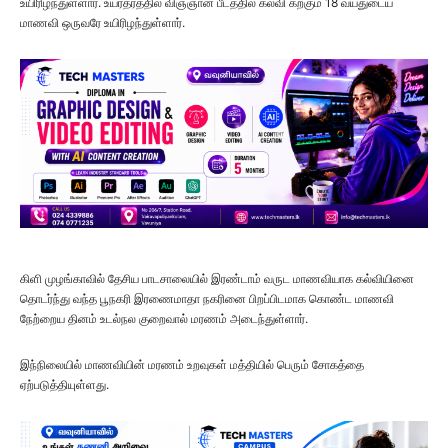
உயிரிழந்துள்ளார். உயர்தரத்தில் விஞ்ஞான பீடத்தில் கல்வி கற்கும் 18 வயதுடைய
மாணவி ஒருவரே உயிரிழந்துள்ளார்.
கிளி முழங்காவில் தேசிய பாடசாலையில் இரண்டாம் வருட மாணவியாக கல்வியினை
தொடர்ந்து வந்த பூநகரி இரணைமாதா நகரினை பிறப்பிடமாக கொண்ட மாணவி
நேற்றைய தினம் உடல்நல குறைவால் மரணம் அடைந்துள்ளார்.
இந்நிலையில் மாணவியின் மரணம் உறவுகள் மத்தியில் பெரும் சோகத்தை
ஏற்படுத்தியுள்ளது.