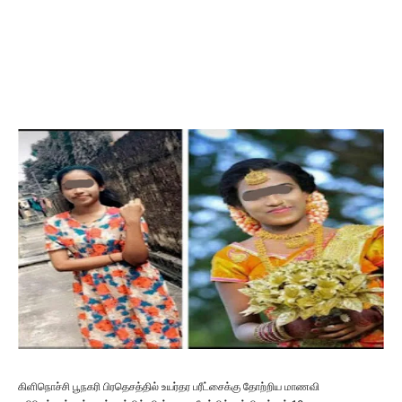
கிளிநொச்சி பூநகரி பிரதெசத்தில் உயர்தர பரீட்சைக்கு தோற்றிய மாணவி