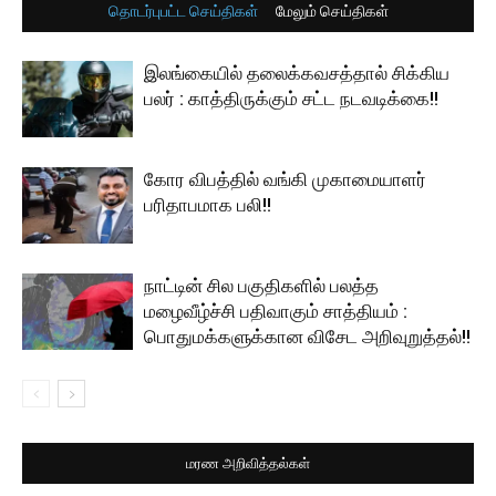
தொடர்புபட்ட செய்திகள்
மேலும் செய்திகள்
இலங்கையில் தலைக்கவசத்தால் சிக்கிய
பலர் : காத்திருக்கும் சட்ட நடவடிக்கை!!
கோர விபத்தில் வங்கி முகாமையாளர்
பரிதாபமாக பலி!!
நாட்டின் சில பகுதிகளில் பலத்த
மழைவீழ்ச்சி பதிவாகும் சாத்தியம் :
பொதுமக்களுக்கான விசேட அறிவுறுத்தல்!!
மரண அறிவித்தல்கள்