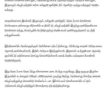
மாணவ-மாணவி என்பதும், அவர்களது பெயர் ஆகாஷ் மற்றும் அபிநயா என்பதும்,
இருவரும் விழுப்புரத்தில் உள்ள கல்லூரி ஒன்றில் 2ம் ஆண்டு படித்து வந்ததும் தெரிய
வந்தது.
காதலர்களான இவர்கள் இருவரும், கல்லூரி புராஜெக்ட் தொடர்பாக சென்னை
செல்வதாக தங்களது வீடுகளில் கூறிவிட்டு, விழுப்புரத்தில் இருந்து தனித்தனியாக
சென்னை வந்து, பெரம்பூரில் பெற்றோருக்கு தெரியாமல் தனிக்குடித்தனம் நடத்தி
வந்துள்ளனர்.
இந்நிலையில் அவர்களுக்குள் பிரச்சினை ஏற்பட்டுள்ளது. அப்போது காதலி அபிநயாவை
ஆகாஷ் தாக்கியுள்ளார். இதில் அபிநயா இறந்துள்ளார். இதனால் பயந்துபோன ஆகாஷ்
தூக்கிட்டு தற்கொலை செய்து கொண்டுள்ளார் எனத் தெரிய வந்ததாக போலீசார்
தெரிவித்தனர்.
இது தொடர்பாக தொடர்ந்து விசாரணை நடைபெற்று வருகிறது. இது ஒருபுற இருக்க
இருவரின் உடல்களும் பிரேதப் பரிசோதனை முடிந்து நேற்று அவர்களது சொந்த ஊரான
விழுப்புரத்துக்கு கொண்டு செல்லப்பட்டன. இச்சம்பவம் சென்னையில் மட்டும்
அல்லாமல் விழுப்புரத்திலும் சோகத்தை ஏற்படுத்தியுள்ளது.