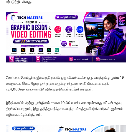
ஏற்படுத்தியுள்ளது.
சென்னை பெரம்பூர் ராஜீவ்காந்தி நகரில் ஒரு வீட்டில் கடந்த ஒரு வாரத்துக்கு முன்பு 19
வயதுடைய இளம் ஜோடி ஒன்று தங்களுக்கு திருமணமாகி விட்டதாக கூறி,
ரூ.4,000க்கு வாடகை வீடு எடுத்து குடும்பம் நடத்தி வந்தனர்.
இந்நிலையில் நேற்று முன்தினம் காலை 10.30 மணிவரை அவர்களது வீட்டின் கதவு
திறக்கப்படாததால், இது குறித்து சந்தேகமடைந்த பக்கத்து வீட்டுக்காரர்கள், ஜன்னல்
வழியாக எட்டிப்பார்த்தனர்.