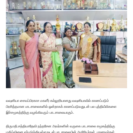
வவுனியா சைவப்பிரகாச மகளீர் கல்லூரியானது வவுனியாவில் காணப்படும்
பிரசித்தமான பாடசாலைகளில் ஒன்றாகக் காணப்படுவதுடன் பல புத்தியீவிகளை
இச்சமூகத்திற்கு வழங்கிவரும் பாடசாலையாகும்.
திருமதி.சத்தியாதேவி நந்தசேன அவர்களின் வருகை பாடசாலை சமூகத்திற்கு
மகிழ்வினை ஏற்படுத்தியுள்ளதுடன் பாடசாலையின் ஆசிரியர்கள், மாணவர்கள்,