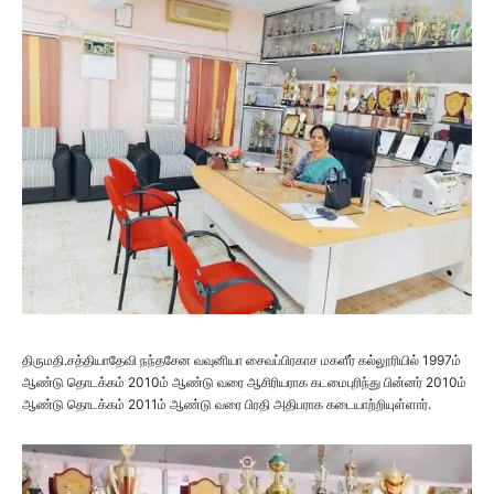
திருமதி.சத்தியாதேவி நந்தசேன வவுனியா சைவப்பிரகாச மகளீர் கல்லூரியில் 1997ம்
ஆண்டு தொடக்கம் 2010ம் ஆண்டு வரை ஆசிரியராக கடமைபுரிந்து பின்னர் 2010ம்
ஆண்டு தொடக்கம் 2011ம் ஆண்டு வரை பிரதி அதிபராக கடையாற்றியுள்ளார்.