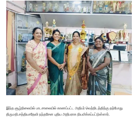
இந்த சூழ்நிலையில் பாடசாலையில் காணப்பட்ட அதிபர் வெற்றிடத்திற்கு தற்போது
திருமதி.சத்தியாதேவி நந்தசேன புதிய அதிபராக நியமிக்கப்பட்டுள்ளார்.