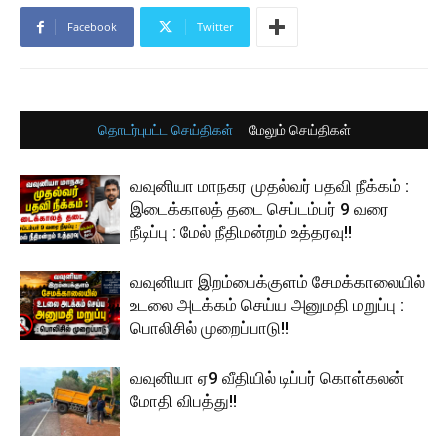
Facebook
Twitter
தொடர்புபட்ட செய்திகள்
மேலும் செய்திகள்
வவுனியா மாநகர முதல்வர் பதவி நீக்கம் :
இடைக்காலத் தடை செப்டம்பர் 9 வரை
நீடிப்பு : மேல் நீதிமன்றம் உத்தரவு!!
வவுனியா இறம்பைக்குளம் சேமக்காலையில்
உடலை அடக்கம் செய்ய அனுமதி மறுப்பு :
பொலிசில் முறைப்பாடு!!
வவுனியா ஏ9 வீதியில் டிப்பர் கொள்கலன்
மோதி விபத்து!!