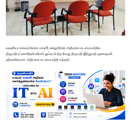
வவுனியா சைவப்பிரகாச மகளீர் கல்லூரியில் அதிபராக கடமையாற்றிய
திருமதி.ரட்ணாதேவி ரமேஸ் ஓய்வு பெற்ற போது திருமதி இந்துமதி குணரூபன்
தற்காலிகமாக அதிபராக கடமையாற்றி வந்தார்.