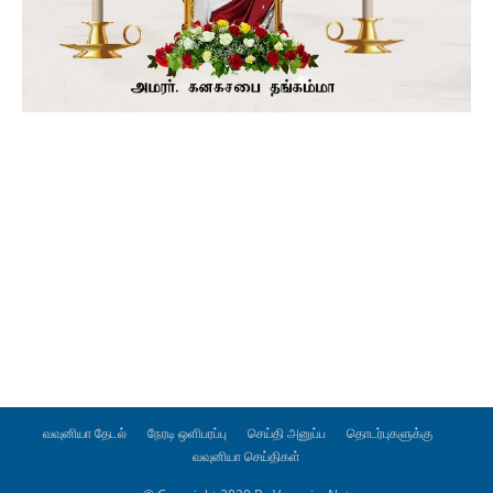
வவுனியா தேடல்
நேரடி ஒளிபரப்பு
செய்தி அனுப்ப
தொடர்புகளுக்கு
வவுனியா செய்திகள்