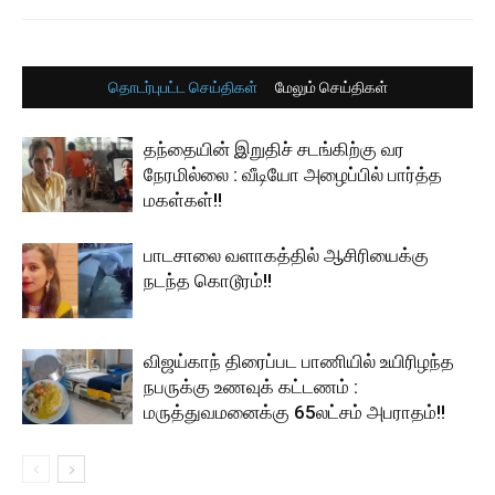
தொடர்புபட்ட செய்திகள்
மேலும் செய்திகள்
தந்தையின் இறுதிச் சடங்கிற்கு வர
நேரமில்லை : வீடியோ அழைப்பில் பார்த்த
மகள்கள்!!
பாடசாலை வளாகத்தில் ஆசிரியைக்கு
நடந்த கொடூரம்!!
விஜய்காந் திரைப்பட பாணியில் உயிரிழந்த
நபருக்கு உணவுக் கட்டணம் :
மருத்துவமனைக்கு 65லட்சம் அபராதம்!!