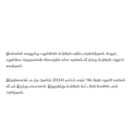
இவர்களின் காதலுக்கு மதுஸ்ரீயின் பெற்றோர் எதிர்ப்பு தெரிவித்தனர். மேலும்,
மதுஸ்ரீயை ஹெதலகெரே கிராமத்தில் உள்ள உறவினர் வீட்டுக்கு பெற்றோர் அனுப்பி
வைத்தனர்.
இந்தநிலையில், கடந்த ஆண்டு (2024) டிசம்பர் மாதம் 16ம் தேதி மதுஸ்ரீ உறவினர்
வீட்டில் இருந்து மாயமானார். இதுகுறித்து பெற்றோர் பெட்டகேரி போலீசில் புகார்
அளித்தனர்.