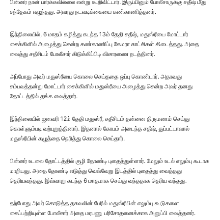
பின்னர் நான் பார்க்கவில்லை என்று கூறிவிட்டார். இருப்பினும் போலீசாருக்கு சதீஷ் மீது
சந்தேகம் எழுந்தது. அவரது நடவடிக்கையை கண்காணித்தனர்.
இந்நிலையில், 6 மாதம் கழித்து கடந்த 13ம் தேதி சதீஷ், மதுஸ்ரீயை மோட்டார்
சைக்கிளில் அழைத்து சென்ற கண்காணிப்பு கேமரா காட்சிகள் கிடைத்தது. அதை
வைத்து சதீசிடம் போலீசார் கிடுக்கிப்பிடி விசாரணை நடத்தினர்.
அப்போது அவர் மதுஸ்ரீயை கொலை செய்ததை ஒப்பு கொண்டார். அதாவது
சம்பவத்தன்று மோட்டார் சைக்கிளில் மதுஸ்ரீயை அழைத்து சென்ற அவர் தனது
தோட்டத்தில் தங்க வைத்தார்.
இந்நிலையில் ஜனவரி 12ம் தேதி மதுஸ்ரீ, சதீசிடம் தன்னை திருமணம் செய்து
கொள்ளும்படி வற்புறுத்தினார். இதனால் கோபம் அடைந்த சதீஷ், துப்பட்டாவால்
மதுஸ்ரீயின் கழுத்தை நெரித்து கொலை செய்தார்.
பின்னர் உடலை தோட்டத்தில் குழி தோண்டி புதைத்துள்ளார். மேலும் உடல் எலும்பு கூடாக
மாறியது. அதை தோண்டி எடுத்து வெவ்வேறு இடத்தில் புதைத்து வைத்தது
தெரியவந்தது. இவ்வாறு கடந்த 6 மாதமாக செய்து வந்ததாக தெரிய வந்தது.
தற்போது அவர் கொடுத்த தகவலின் பேரில் மதுஸ்ரீயின் எலும்பு கூடுகளை
கைப்பற்றியுள்ள போலீசார் அதை மரபணு பரிசோதனைக்காக அனுப்பி வைத்தனர்.