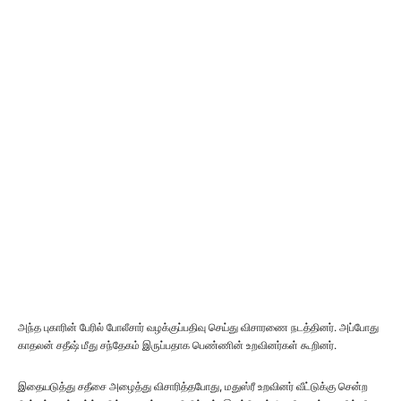
அந்த புகாரின் பேரில் போலீசார் வழக்குப்பதிவு செய்து விசாரணை நடத்தினர். அப்போது
காதலன் சதீஷ் மீது சந்தேகம் இருப்பதாக பெண்ணின் உறவினர்கள் கூறினர்.
இதையடுத்து சதீசை அழைத்து விசாரித்தபோது, மதுஸ்ரீ உறவினர் வீட்டுக்கு சென்ற