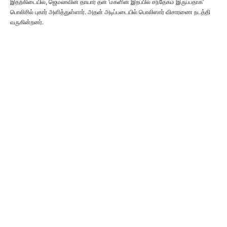
இதற்கிடையில், ஜெமலாவின் தாயார் தன் ‘மகளின் இறப்பில் சந்தேகம் இருப்பதாக’
பொலிசில் புகார் அளித்துள்ளார். அதன் அடிப்படையில் பொலிஸார் விசாரணை நடத்தி
வருகின்றனர்.