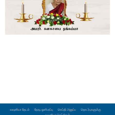
வவுனியா தேடல்
நேரடி ஒளிபரப்பு
செய்தி அனுப்ப
தொடர்புகளுக்கு
வவுனியா செய்திகள்