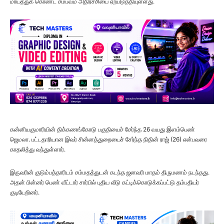
மாய்த்துக் கொண்ட சம்பவம் அதிர்ச்சியை ஏற்படுத்தியுள்ளது.
கன்னியகுமாரியின் திக்கணங்கோடு பகுதியைச் சேர்ந்த 26 வயது இளம்பெண்
ஜெமலா. பட்டதாரியான இவர் சின்னத்துறையைச் சேர்ந்த நிதின் ராஜ் (26) என்பவரை
காதலித்து வந்துள்ளார்.
இருவரின் குடும்பத்தாரிடம் சம்மதத்துடன் கடந்த ஜனவரி மாதம் திருமணம் நடந்தது.
அதன் பின்னர் பெண் வீட்டார் சார்பில் புதிய வீடு கட்டிக்கொடுக்கப்பட்டு தம்பதியர்
குடியேறினர்.