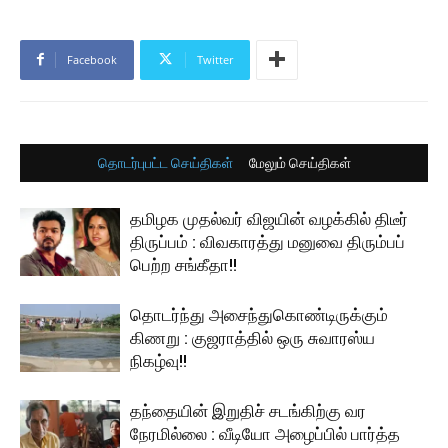
Facebook
Twitter
தொடர்புபட்ட செய்திகள்
மேலும் செய்திகள்
தமிழக முதல்வர் விஜயின் வழக்கில் திடீர்
திருப்பம் : விவகாரத்து மனுவை திரும்பப்
பெற்ற சங்கீதா!!
தொடர்ந்து அசைந்துகொண்டிருக்கும்
கிணறு : குஜராத்தில் ஒரு சுவாரஸ்ய
நிகழ்வு!!
தந்தையின் இறுதிச் சடங்கிற்கு வர
நேரமில்லை : வீடியோ அழைப்பில் பார்த்த