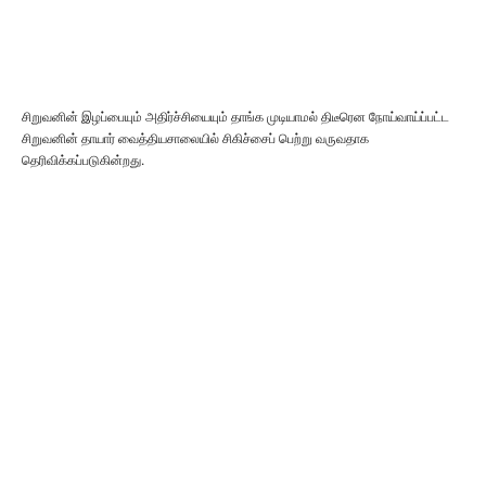
சிறுவனின் இழப்பையும் அதிர்ச்சியையும் தாங்க முடியாமல் திடீரென நோய்வாய்ப்பட்ட
சிறுவனின் தாயார் வைத்தியசாலையில் சிகிச்சைப் பெற்று வருவதாக
தெரிவிக்கப்படுகின்றது.