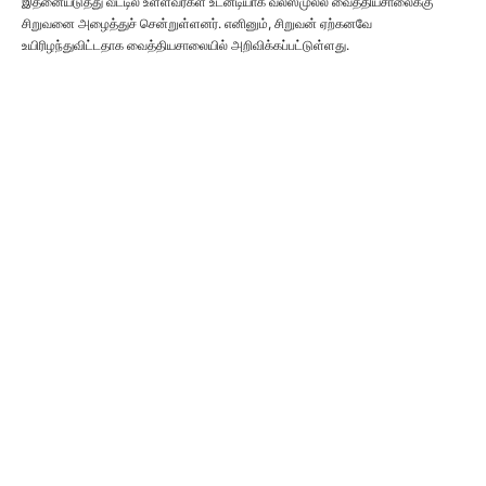
இதனையடுத்து வீட்டில் உள்ளவர்கள் உடனடியாக வலஸ்முல்ல வைத்தியசாலைக்கு
சிறுவனை அழைத்துச் சென்றுள்ளனர். எனினும், சிறுவன் ஏற்கனவே
உயிரிழந்துவிட்டதாக வைத்தியசாலையில் அறிவிக்கப்பட்டுள்ளது.