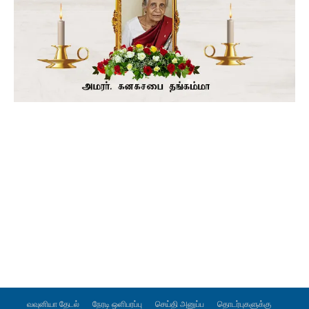
வவுனியா தேடல்
நேரடி ஒளிபரப்பு
செய்தி அனுப்ப
தொடர்புகளுக்கு