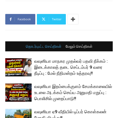
Facebook
Twitter
தொடர்புபட்ட செய்திகள்
மேலும் செய்திகள்
வவுனியா மாநகர முதல்வர் பதவி நீக்கம் :
இடைக்காலத் தடை செப்டம்பர் 9 வரை
நீடிப்பு : மேல் நீதிமன்றம் உத்தரவு!!
வவுனியா இறம்பைக்குளம் சேமக்காலையில்
உடலை அடக்கம் செய்ய அனுமதி மறுப்பு :
பொலிசில் முறைப்பாடு!!
வவுனியா ஏ9 வீதியில் டிப்பர் கொள்கலன்
மோதி விபத்து!!