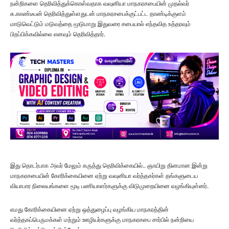
நன்றிகளை தெரிவித்துக்கொள்வதாக வவுனியா மாநகரசபையின் முதல்வர்
சு.காண்டீபன் தெரிவித்துள்ளதுடன் மாநகரசபைக்குட்பட்ட தாண்டிக்குளம்
மாடுவெட்டும் மடுவத்தை மூடுமாறு இதுவரை சபையால் எந்தவித உத்தரவும்
பிறப்பிக்கவில்லை எனவும் தெரிவித்தார்.
இது தொடர்பாக அவர் மேலும் கருத்து தெரிவிக்கையில்.. ஞாயிறு தினமான இன்று
மாநகரசபையின் கோரிக்கையினை ஏற்று வவுனியா வர்த்தகர்கள் தங்களுடைய
வியாபார நிலையங்களை மூடி பணியாளர்களுக்கு விடுமுறையினை வழங்கியுள்னர்.
எமது கோரிக்கையினை ஏற்று ஒத்துழைப்பு வழங்கிய மாநகரத்தின்
வர்த்தகப்பெருமக்கள் மற்றும் ஊழியர்களுக்கு மாநகரசபை சார்பில் நன்றியை