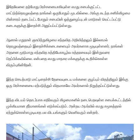
இதேவேளை தற்போது பிரச்சனையாகியுள்ள எமது சபைக்குட்பட்ட
மாட்டுத்தொழுவத்தை நாங்கள் ஒருபோதும் மூடவில்லை. அங்கு கடந்த சனிக்கிழமை
மின்சாரம் தடைப்பட்டபோதும் சபையின் ஒத்துழைப்புடன் மாடுகள் வெட்டப்பட்டு
கடைகளுக்கு இறைச்சி அனுப்பப்பட்டுள்ளது.
ஆனால் மறுநாள் ஞாயிற்றுகிழமை எந்தவித அறிவித்தலும் இல்லாமல்
தொழுவத்தையும் இறைச்சிக்கடைகளையும் அவர்களாக மூடியுள்ளனர். நாங்கள்
அதனை மூடுமாறு எந்தவித உத்தியோகபூர்வ உத்தரவையும் இன்றுவரை
பிறப்பிக்கவில்லை. என்பதை எமது மாநகர மக்களுக்கு கூறிக்கொள்ள
விரும்புகின்றேன்.
இந்த செயற்பாடு மாட்டிறைச்சி தேவையுடைய மக்களை குழப்பும் விதத்திலும் இங்கு
ஒரு பிரச்சனையை ஏற்படுத்தும் விதமாகவே அவர்களால் நிறுத்தப்பட்டுள்ளது.
இந்த விடயம் தொடர்பாக எதிர்வரும் கிழமைகளில் நடைபெறவுள்ள சபைக்கூட்டத்தில்
முக்கியமான தீர்மானங்கள் எடுக்கப்படும். அன்றய அமர்வில் எமது சமூகத்தால்
ஏற்றுக்கொள்ளமுடியாத பல விடயங்களும் வெளிவரும் என்றார்.