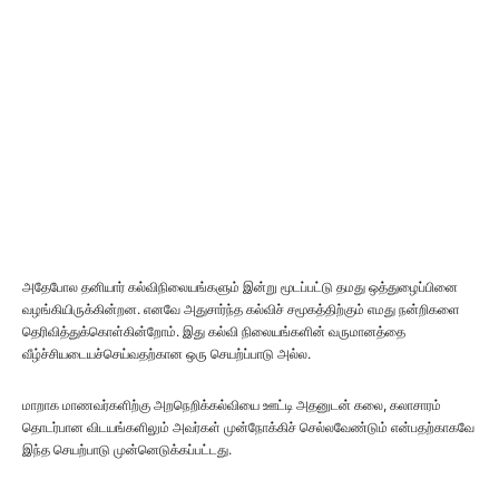
அதேபோல தனியார் கல்விநிலையங்களும் இன்று மூடப்பட்டு தமது ஒத்துழைப்பினை
வழங்கியிருக்கின்றன. எனவே அதுசார்ந்த கல்விச் சமூகத்திற்கும் எமது நன்றிகளை
தெரிவித்துக்கொள்கின்றோம். இது கல்வி நிலையங்களின் வருமானத்தை
வீழ்ச்சியடையச்செய்வதற்கான ஒரு செயற்ப்பாடு அல்ல.
மாறாக மாணவர்களிற்கு அறநெறிக்கல்வியை ஊட்டி அதனுடன் கலை, கலாசாரம்
தொடர்பான விடயங்களிலும் அவர்கள் முன்நோக்கிச் செல்லவேண்டும் என்பதற்காகவே
இந்த செயற்பாடு முன்னெடுக்கப்பட்டது.