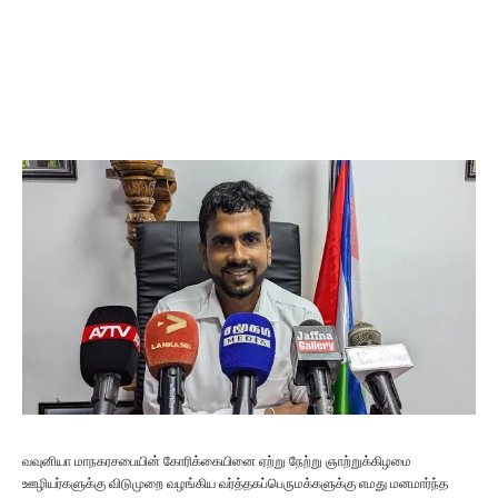
வவுனியா மாநகரசபையின் கோரிக்கையினை ஏற்று நேற்று ஞாற்றுக்கிழமை
ஊழியர்களுக்கு விடுமுறை வழங்கிய வர்த்தகப்பெருமக்களுக்கு எமது மனமார்ந்த