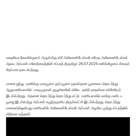
வவுனியா கோவில்குளம் அருள்மிகு ஸ்ரீ அகிலாண்டேஸ்வரி சமேத அகிலாண்டேஸ்வர்
ஆலய அம்பாள் மகோற்சவத்தின் சப்பரத் திருவிழா 26.07.2025 சனிக்கிழமை மிகவும்
சிறப்பாக நடைபெற்றது.
மாலை ஐந்து மணிக்கு யாகபூசை கும்பபூசை மூலஸ்தான பூசையை தொடர்ந்து
ஆறுமணியளவில் பாலமுருகன் குழுவினரின் விசேட தவில் நாதஸ்வர கச்சேரியும்
இடம்பெற்றது அதனை தொடர்ந்து தொடர்ந்து எட்டு மணியளவில் வசந்த மண்டப
பூஜை இடம்பெற்று அம்பாள் எழுந்தருளிய திருக்காட்சி இடம்பெற்றது. தொடர்ந்து
மாலையில்ஒன்பது மணியளில் அகிலாண்டேஸ்வரி அம்பாள் அழகிய முத்து சப்பரத்தில்
வீதிஉலா வந்தாள்.