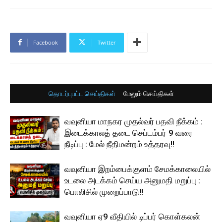
Facebook
Twitter
தொடர்புபட்ட செய்திகள்
மேலும் செய்திகள்
வவுனியா மாநகர முதல்வர் பதவி நீக்கம் :
இடைக்காலத் தடை செப்டம்பர் 9 வரை
நீடிப்பு : மேல் நீதிமன்றம் உத்தரவு!!
வவுனியா இறம்பைக்குளம் சேமக்காலையில்
உடலை அடக்கம் செய்ய அனுமதி மறுப்பு :
பொலிசில் முறைப்பாடு!!
வவுனியா ஏ9 வீதியில் டிப்பர் கொள்கலன்