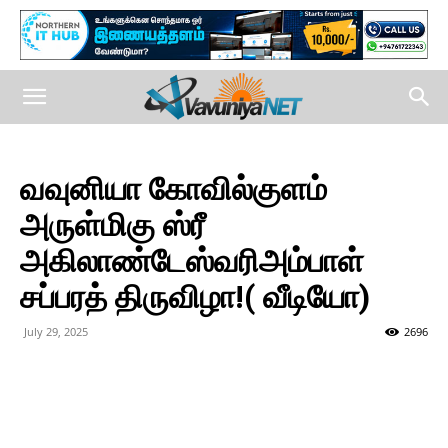
வவுனியா கோவில்குளம்
அருள்மிகு ஸ்ரீ
அகிலாண்டேஸ்வரிஅம்பாள்
சப்பரத் திருவிழா!( வீடியோ)
July 29, 2025
2696