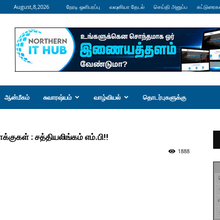
August,8,2026
நேரடி ஒளிபரப்பு
வவுனியா தேடல்
செய்தி அனுப்ப
கட்டுரைக
ஆன்மீகம்
சுவாரஷ்யம்
வாழ்வியல்
தொடர்புகளுக்கு
குகள் : சத்தியலிங்கம் எம்.பி!!
1888