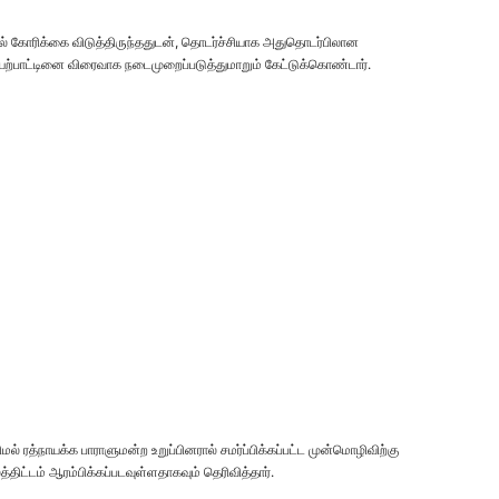
ல் கோரிக்கை விடுத்திருந்ததுடன், தொடர்ச்சியாக அதுதொடர்பிலான
செயற்பாட்டினை விரைவாக நடைமுறைப்படுத்துமாறும் கேட்டுக்கொண்டார்.
ல் ரத்நாயக்க பாராளுமன்ற உறுப்பினரால் சமர்ப்பிக்கப்பட்ட முன்மொழிவிற்கு
திட்டம் ஆரம்பிக்கப்படவுள்ளதாகவும் தெரிவித்தார்.