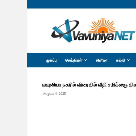
வவுனியா
நெற்
முகப்பு
செய்திகள்
சினிமா
கல்வி
வவுனியா நகரில் விரைவில் வீதி சமிக்ஞை விளக்
August 4, 2025