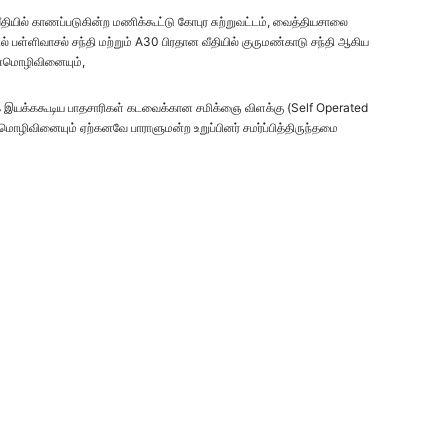
தியில் காணப்படுகின்ற மணிக்கூட்டு கோபுர சுற்றுவட்டம், வைத்தியசாலை
ில் பள்ளிவாசல் சந்தி மற்றும் A30 பிரதான வீதியில் குருமண்காடு சந்தி ஆகிய
ன்மொழிவினையும்,
மாக இயக்ககூடிய பாதசாரிகள் கடவைக்கான சமிக்ஞை விளக்கு (Self Operated
ொழிவினையும் ஏற்கனவே பாராளுமன்ற உறுப்பினர் சமர்ப்பித்திருந்தமை