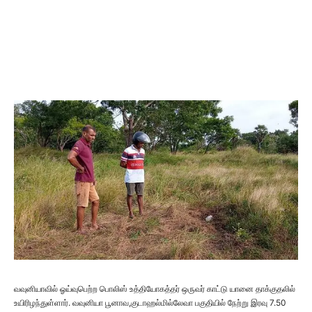
வவுனியாவில் ஓய்வுபெற்ற பொலிஸ் உத்தியோகத்தர் ஒருவர் காட்டு யானை தாக்குதலில்
உயிரிழந்துள்ளார். வவுனியா பூனாவ,குடாஹல்மில்லேவா பகுதியில் நேற்று இரவு 7.50