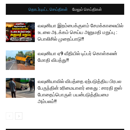
தொடர்புபட்ட செய்திகள்
மேலும் செய்திகள்
வவுனியா இறம்பைக்குளம் சேமக்காலையில்
உடலை அடக்கம் செய்ய அனுமதி மறுப்பு :
பொலிசில் முறைப்பாடு!!
வவுனியா ஏ9 வீதியில் டிப்பர் கொள்கலன்
மோதி விபத்து!!
வவுனியாவில் விபத்தை ஏற்படுத்திய பிரபல
பேருந்தின் உரிமையாளர் கைது : சாரதி ஐஸ்
போதைப்பொருள் பயன்படுத்தியமை
அம்பலம்!!