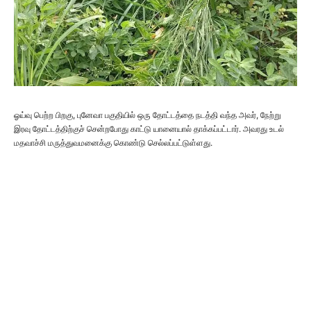
ஓய்வு பெற்ற பிறகு, புனேவா பகுதியில் ஒரு தோட்டத்தை நடத்தி வந்த அவர், நேற்று
இரவு தோட்டத்திற்குச் சென்றபோது காட்டு யானையால் தாக்கப்பட்டார். அவரது உடல்
மதவாச்சி மருத்துவமனைக்கு கொண்டு செல்லப்பட்டுள்ளது.