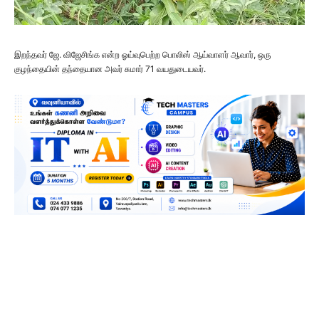
இறந்தவர் ஜே. விஜேசிங்க என்ற ஓய்வுபெற்ற பொலிஸ் ஆய்வாளர் ஆவார், ஒரு
குழந்தையின் தந்தையான அவர் சுமார் 71 வயதுடையவர்.