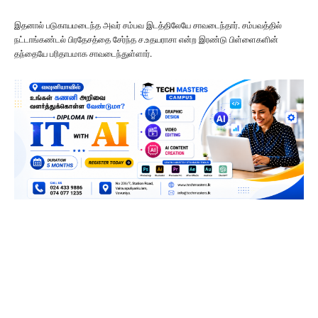
இதனால் படுகாயமடைந்த அவர் சம்பவ இடத்திலேயே சாவடைந்தார். சம்பவத்தில்
நட்டாங்கண்டல் பிரதேசத்தை சேர்ந்த ச.உதயராசா என்ற இரண்டு பிள்ளைகளின்
தந்தையே பரிதாபமாக சாவடைந்துள்ளார்.