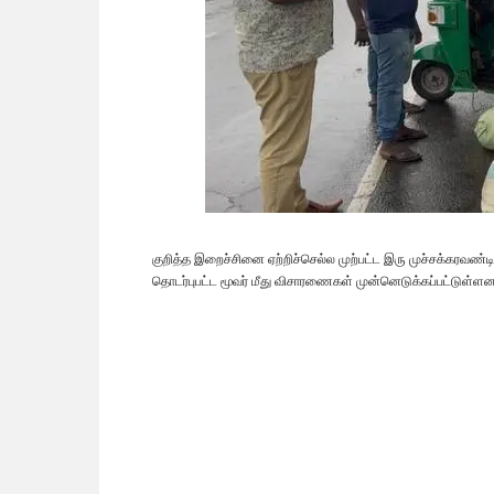
குறித்த இறைச்சினை ஏற்றிச்செல்ல முற்பட்ட இரு முச்சக்கரவண்ட
தொடர்புபட்ட மூவர் மீது விசாரணைகள் முன்னெடுக்கப்பட்டுள்ளன