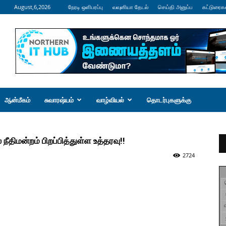
August,6,2026
நேரடி ஒளிபரப்பு
வவுனியா தேடல்
செய்தி அனுப்ப
கட்டுரைக
ஆன்மீகம்
சுவாரஷ்யம்
வாழ்வியல்
தொடர்புகளுக்கு
 நீதிமன்றம் பிறப்பித்துள்ள உத்தரவு!!
2724