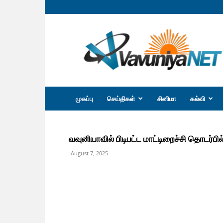
வவுனியா
நெற்
முகப்பு
செய்திகள்
சினிமா
கல்வி
வவுனியாவில் பிடிபட்ட மாட்டிறைச்சி தொடர்பில்
August 7, 2025