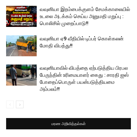
வவுனியா இறம்பைக்குளம் சேமக்காலையில்
உடலை அடக்கம் செய்ய அனுமதி மறுப்பு :
பொலிசில் முறைப்பாடு!!
வவுனியா ஏ9 வீதியில் டிப்பர் கொள்கலன்
மோதி விபத்து!!
வவுனியாவில் விபத்தை ஏற்படுத்திய பிரபல
பேருந்தின் உரிமையாளர் கைது : சாரதி ஐஸ்
போதைப்பொருள் பயன்படுத்தியமை
அம்பலம்!!
மரண அறிவித்தல்கள்