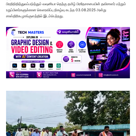
பிரதிநிதித்துவப்படுத்தும் வவுனியா தெற்கு தமிழ் பிரதேசசபையின் தவிசாளர் மற்றும்
உறுப்பினர்களுக்கான கௌரவிப்பு நிகழ்வு கடந்த 03.08.2025 அன்று
சாஸ்திரிகூழாங்குளத்தில் இடம்பெற்றது.