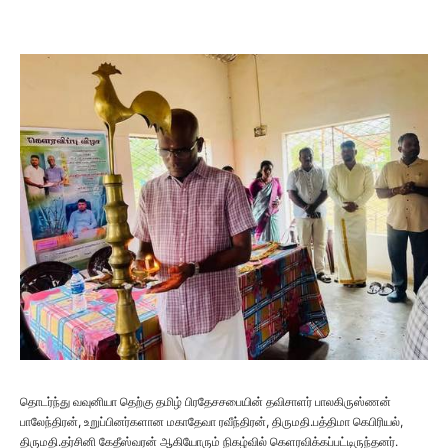
தொடர்ந்து வவுனியா தெற்கு தமிழ் பிரதேசசபையின் தவிசாளர் பாலகிருஸ்ணன்
பாலேந்திரன், உறுப்பினர்களான மகாதேவா ரவீந்திரன், திருமதி.பத்திமா கெபிரியல்,
திருமதி.தர்சினி கேதீஸ்வரன் ஆகியோரும் நிகழ்வில் கெளரவிக்கப்பட்டிருந்தனர்.