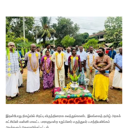
இதன்போது நிகழ்வில் சிறப்பு விருந்தினராக கலந்துகொண்ட இலங்கைத் தமிழ் அரசுக்
கட்சியின் வன்னி மாவட்ட பாராளுமன்ற உறுப்பினர் மருத்துவர் ப.சத்தியலிங்கம்
அவர்களும் கெளரவிக்கப்பட்டார்.