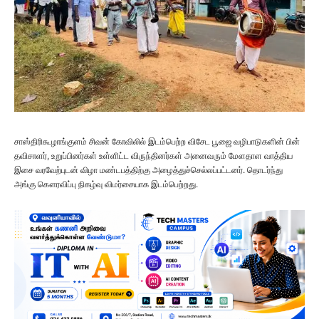
சாஸ்திரிகூழாங்குளம் சிவன் கோவிலில் இடம்பெற்ற விசேட பூஜை வழிபாடுகளின் பின்
தவிசாளர், உறுப்பினர்கள் உள்ளிட்ட விருந்தினர்கள் அனைவரும் மேளதாள வாத்திய
இசை வரவேற்புடன் விழா மண்டபத்திற்கு அழைத்துச்செல்லப்பட்டனர். தொடர்ந்து
அங்கு கௌரவிப்பு நிகழ்வு விமர்சையாக இடம்பெற்றது.