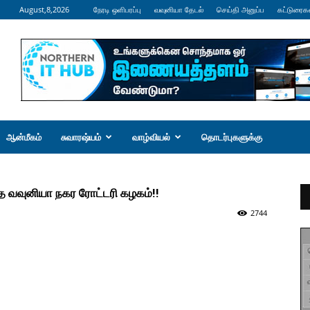
August,8,2026
நேரடி ஒளிபரப்பு
வவுனியா தேடல்
செய்தி அனுப்ப
கட்டுரைக
ஆன்மீகம்
சுவாரஷ்யம்
வாழ்வியல்
தொடர்புகளுக்கு
 வவுனியா நகர ரோட்டரி கழகம்!!
2744