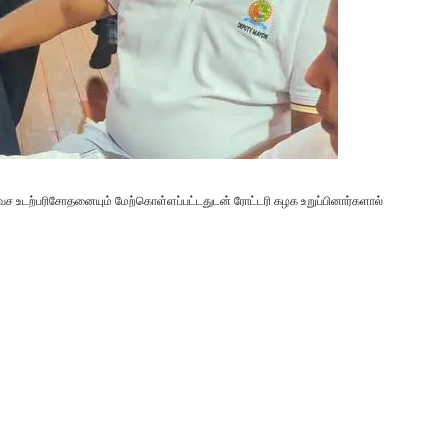
லவச உடற்பரிசோதனையும் மேற்கொள்ளப்பட்டதுடன் ரோட்டரி கழக உறுப்பினார்களால்