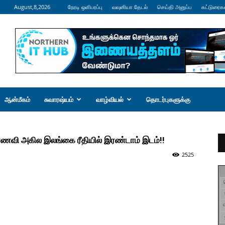
August,8,2026
நேரடி ஒளிபரப்பு
வவுனியா தேடல்
செய்தி அனுப்ப
கட்டுரைக
ஆன்மீகம்
சுவாரஷ்யம்
வாழ்வியல்
தொடர்புகளுக்கு
ாணவி அகில இலங்கை ரீதியில் இரண்டாம் இடம்!!
2525