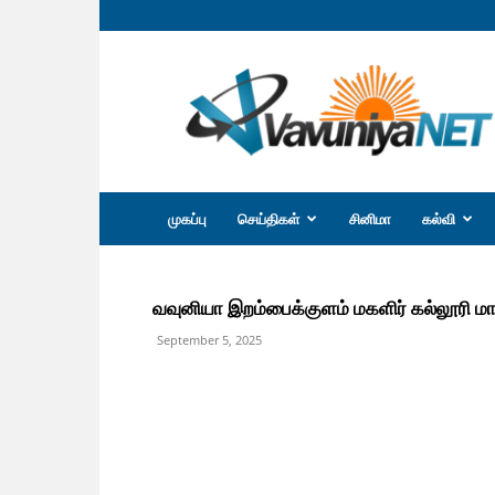
வவுனியா
நெற்
முகப்பு
செய்திகள்
சினிமா
கல்வி
வவுனியா இறம்பைக்குளம் மகளிர் கல்லூரி ம
September 5, 2025