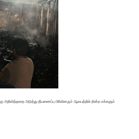
கு அறிவித்ததை அடுத்து தீயணைப்பு பிரிவினரும் ஆலயத்தில் நின்ற மக்களும்