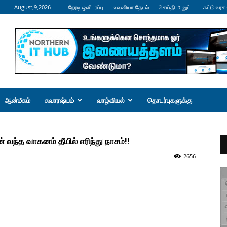
August,9,2026
நேரடி ஒளிபரப்பு
வவுனியா தேடல்
செய்தி அனுப்ப
கட்டுரைக
ஆன்மீகம்
சுவாரஷ்யம்
வாழ்வியல்
தொடர்புகளுக்கு
் வந்த வாகனம் தீயில் எரிந்து நாசம்!!
2656