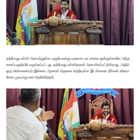
தற்போது பள்ளி அமைந்துள்ள பகுதியானது மதராசா பாடசாலை ஒன்றுக்காவே அந்த
காலப்பகுதியில் வழங்கப்பட்டது. தற்போது பள்ளிவாசல் அமைக்கப்பட்டுள்ளது. அதில்
ஒரு பிரச்சனையும் இல்லை. ஆனால் அதனை சுற்றியுள்ள இடங்களை நீங்கள் உரிமை
கோர முடியாது என தெரிவித்தார்.