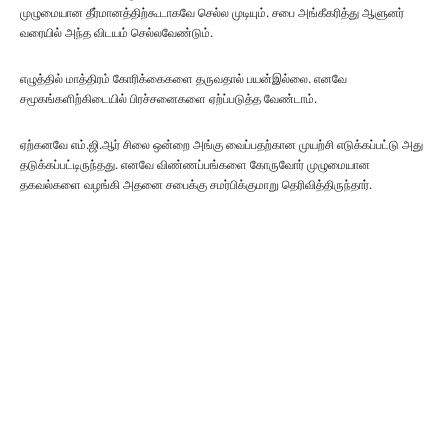
முழுமையான தீர்மானத்திற்கூடாகவே செல்ல முடியும். சபை அங்கீகரித்து ஆளுனர்
வரையில் அந்த விடயம் செல்லவேண்டும்.
எழுத்தில் மாத்திரம் கோரிக்கைகளை தருவதால் பயன்இல்லை. எனவே
சமூகங்களிற்கிடையில் பிரச்சனைகளை ஏற்ப்படுத்த வேண்டாம்.
ஏற்கனவே எம்.ஜி.ஆர் சிலை ஒன்றை அங்கு வைப்பதற்கான முயற்சி எடுக்கப்பட்டு அது
தடுக்கப்பட்டிருந்தது. எனவே விண்ணப்பங்களை கோருவோர் முழுமையான
தகவல்களை வழங்கி அதனை சபைக்கு சமர்பிக்குமாறு தெரிவித்திருந்தார்.