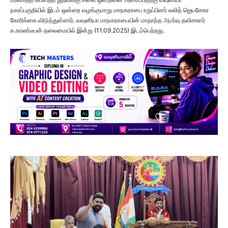
நகரப்பகுதியில் இடம் ஒன்றை வழங்குமாறு மாநகரசபை உறுப்பினர் லலித் ஜெயசேகர
கோரிக்கை விடுத்துள்ளார். வவுனியா மாநகரசபையின் மாதாந்த அமர்வு தவிசாளர்
சு.காண்டீபன் தலைமையில் இன்று (11.09.2025) இடம்பெற்றது.