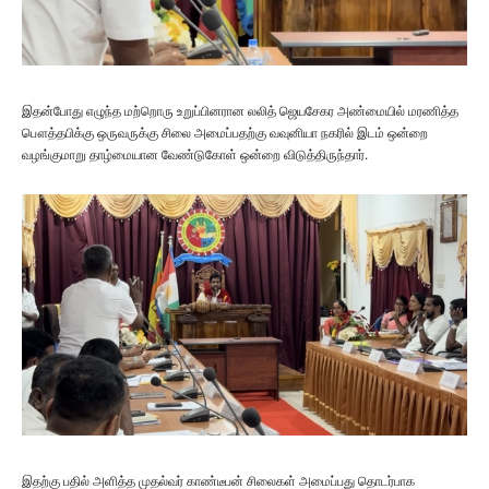
இதன்போது எழுந்த மற்றொரு உறுப்பினரான லலித் ஜெயசேகர அண்மையில் மரணித்த
பௌத்தபிக்கு ஒருவருக்கு சிலை அமைப்பதற்கு வவுனியா நகரில் இடம் ஒன்றை
வழங்குமாறு தாழ்மையான வேண்டுகோள் ஒன்றை விடுத்திருந்தார்.
இதற்கு பதில் அளித்த முதல்வர் காண்டீபன் சிலைகள் அமைப்பது தொடர்பாக