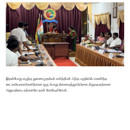
இதன்போது எழுந்த துணைமுதல்வர் கார்த்தீபன் அந்த பகுதியில் மரணித்த
ஊடகவியலாளர்களிற்கான ஒரு பொது நினைவுத்தூபியினை நிறுவுவதற்கான
அனுமதியை ஏற்கனவே நான் கோரியுள்ளேன்.