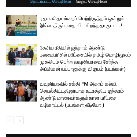
தொடர்புபட்ட செய்திகள்
மேலும் செய்திகள்
ஏதாவதொன்றைப் பெற்றிருத்தல் ஒன்றும்
இல்லாதிருப்பதை விட சிறந்ததாகுமா….!
தேசிய ரீதியில் ஐந்தாம் ஆண்டு
புலமைபரிசில் பரீட்சையில் தமிழ் மொழிமூலம்
முதலிடம் பெற்ற வவுனியாவை சேர்ந்த
அபிசிகன் யப்பானுக்கு விஜயம்!(படங்கள்)
வவுனியாவில் சக்தி FM அகரம் கல்வி
செயல்திட்டதினூடாக நடாத்திய ஐந்தாம்
ஆண்டு மாணவர்களுக்கான பரீட்சை
வழிகாட்டல் (படங்கள் வீடியோ )