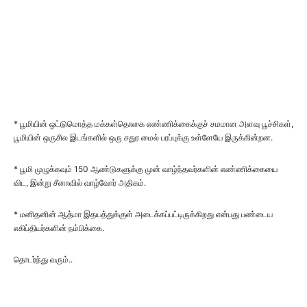
* பூமியின் ஒட்டுமொத்த மக்கள்தொகை எண்ணிக்கைக்குச் சமமான அளவு பூச்சிகள்,
பூமியின் ஒருசில இடங்களில் ஒரு சதுர மைல் பரப்புக்கு உள்ளேயே இருக்கின்றன.
* பூமி முழுக்கவும் 150 ஆண்டுகளுக்கு முன் வாழ்ந்தவர்களின் எண்ணிக்கையை
விட, இன்று சீனாவில் வாழ்வோர் அதிகம்.
* மனிதனின் ஆத்மா இதயத்துக்குள் அடைக்கப்பட்டிருக்கிறது என்பது பண்டைய
எகிப்தியர்களின் நம்பிக்கை.
தொடர்ந்து வரும்..