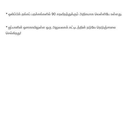
* ஒலிம்பிக் தங்கப் பதக்கங்களில் 90 சதவீதத்துக்கும் அதிகமாக வெள்ளியே உள்ளது.
* ஜப்பானின் ஒசாகாவிலுள்ள ஒரு அலுவலகக் கட்டிடத்தின் நடுவே நெடுஞ்சாலை
செல்கிறது!