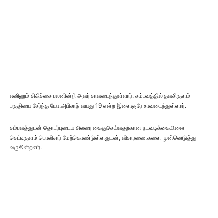
எனினும் சிகிச்சை பலனின்றி அவர் சாவடைந்துள்ளார். சம்பவத்தில் தவசிகுளம்
பகுதியை சேர்ந்த யோ.அபிசாந் வயது 19 என்ற இளைஞரே சாவடைந்துள்ளார்.
சம்பவத்துடன் தொடர்புடைய சிலரை கைதுசெய்வதற்கான நடவடிக்கையினை
செட்டிகுளம் பொலிசார் மேற்கொண்டுள்ளதுடன், விசாரணைகளை முன்னெடுத்து
வருகின்றனர்.