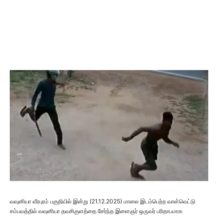
வவுனியா வீரபுரம் பகுதியில் இன்று (21.12.2025) மாலை இடம்பெற்ற வாள்வெட்டு
சம்பவத்தில் வவுனியா தவசிகுளத்தை சேர்ந்த இளைஞர் ஒருவர் பரிதாபமாக