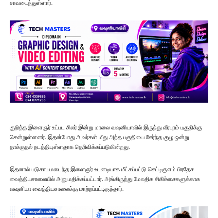
சாவடைந்துள்ளார்.
குறித்த இளைஞர் உட்பட சிலர் இன்று மாலை வவுனியாவில் இருந்து வீரபுரம் பகுதிக்கு
சென்றுள்ளனர். இதன்போது அவர்கள் மீது அந்த பகுதியை சேர்ந்த குழு ஒன்று
தாக்குதல் நடத்தியுள்ளதாக தெரிவிக்கப்படுகின்றது.
இதனால் படுகாயமடைந்த இளைஞர் உடனடியாக மீட்கப்பட்டு செட்டிகுளம் பிரதேச
வைத்தியசாலையில் அனுமதிக்கப்பட்டார். அங்கிருந்து மேலதிக சிகிச்சைகளுக்காக
வவுனியா வைத்தியசாலைக்கு மாற்றப்பட்டிருந்தார்.