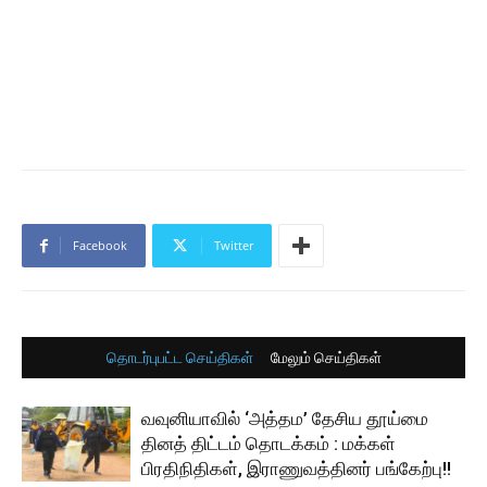
Facebook
Twitter
தொடர்புபட்ட செய்திகள்
மேலும் செய்திகள்
வவுனியாவில் ‘அத்தம’ தேசிய தூய்மை
தினத் திட்டம் தொடக்கம் : மக்கள்
பிரதிநிதிகள், இராணுவத்தினர் பங்கேற்பு!!