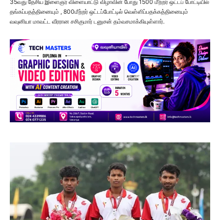
35வது தேசிய இளைஞர் விளையாட்டு விழாவின் போது 1500 மீற்றர் ஒட்டப் போட்டியில்
தங்கப்பதத்தினையும் , 800மீற்றர் ஒட்டப்போட்டில் வெள்ளிப்பதக்கத்தினையும்
வவுனியா மாவட்ட வீரரான சசிகுமார் டனுசன் தம்வசமாக்கியுள்ளார்.