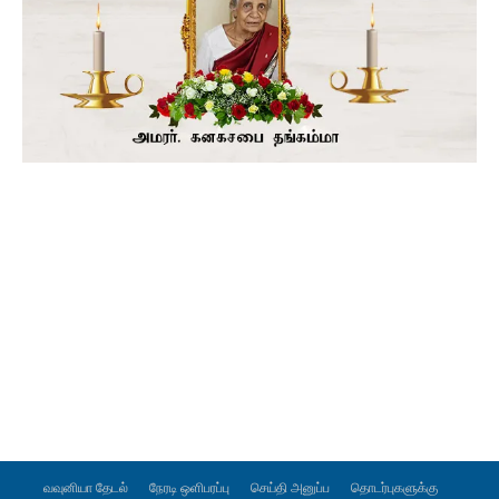
வவுனியா தேடல்
நேரடி ஒளிபரப்பு
செய்தி அனுப்ப
தொடர்புகளுக்கு