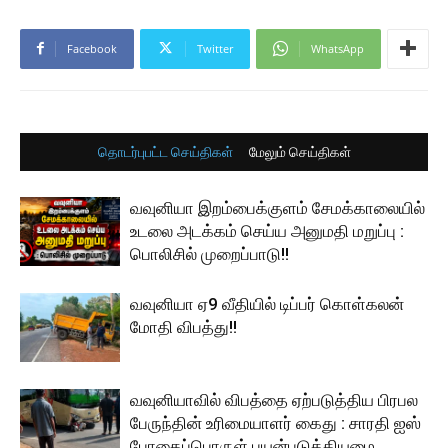
Facebook
Twitter
WhatsApp
தொடர்புபட்ட செய்திகள்
மேலும் செய்திகள்
வவுனியா இறம்பைக்குளம் சேமக்காலையில்
உடலை அடக்கம் செய்ய அனுமதி மறுப்பு :
பொலிசில் முறைப்பாடு!!
வவுனியா ஏ9 வீதியில் டிப்பர் கொள்கலன்
மோதி விபத்து!!
வவுனியாவில் விபத்தை ஏற்படுத்திய பிரபல
பேருந்தின் உரிமையாளர் கைது : சாரதி ஐஸ்
போதைப்பொருள் பயன்படுத்தியமை