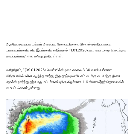
ஆகவே, மலையக மக்கள் அச்சப்பட தேவையில்லை. ஆனால் மத்திய, ஊவா
மாகாணங்களில் சில இடங்களில் எதிர்வரும் 11.01.2026 வரை கன மழை கிடைக்கும்
வாய்ப்புள்ளது” என வலியுறுத்தியுள்ளார்.
அதேநேரம், “(09.01.2026) வெள்ளிக்கிழமை காலை 8.30 மணி வங்காள
விரிகுடாவில் உள்ள ஆழ்ந்த காற்றழுத்த தாழ்வு மண்டலம் வடக்கு வடமேற்கு திசை
நோக்கி நகர்ந்து தற்போது மட்டக்களப்புக்கு கிழக்காக 116 கிலோமீற்றர் தொலைவில்
மையம் கொண்டுள்ளது.