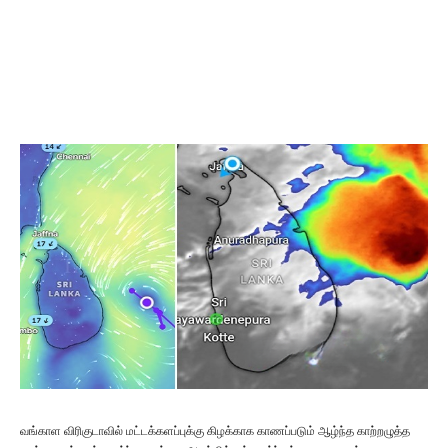
வங்காள விரிகுடாவில் மட்டக்களப்புக்கு கிழக்காக காணப்படும் ஆழ்ந்த காற்றழுத்த