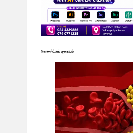
கொலஸ்ட்ரால் குறையும்