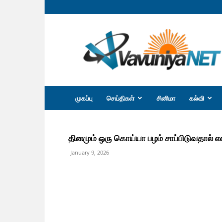
வவுனியா
நெற்
முகப்பு
செய்திகள்
சினிமா
கல்வி
தினமும் ஒரு கொய்யா பழம் சாப்பிடுவதால் 
January 9, 2026