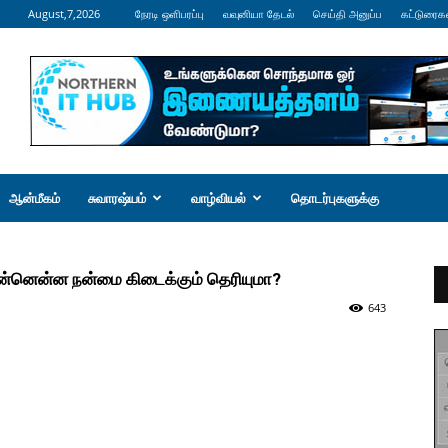
August,7,2026
நேரடி ஒளிபரப்பு
வவுனியா தேடல்
செய்தி அனுப்ப
கட்டுரைக
ஆன்மீகம்
சுவாரஷ்யம்
வாழ்வியல்
தொடர்புகளுக்கு
என்னென்ன நன்மை கிடைக்கும் தெரியுமா?
643