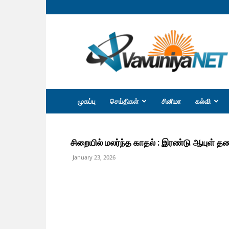
வவுனியா
நெற்
முகப்பு
செய்திகள்
சினிமா
கல்வி
சிறையில் மலர்ந்த காதல் : இரண்டு ஆயுள்
January 23, 2026