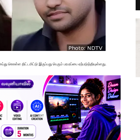
 கொள்ள திட்டமிட்டு இருப்பது பெரும் பரபரப்பை ஏற்படுத்தியுள்ளது.