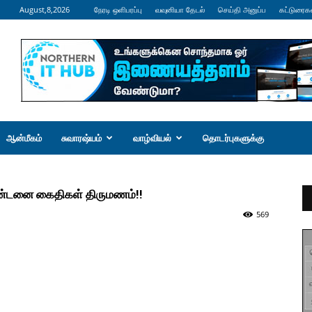
August,8,2026
நேரடி ஒளிபரப்பு
வவுனியா தேடல்
செய்தி அனுப்ப
கட்டுரைக
ஆன்மீகம்
சுவாரஷ்யம்
வாழ்வியல்
தொடர்புகளுக்கு
 தண்டனை கைதிகள் திருமணம்!!
569