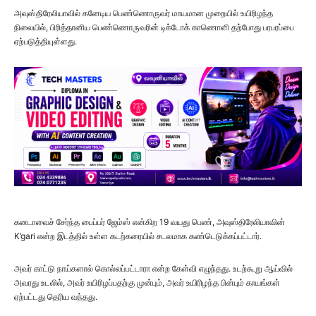
அவுஸ்திரேலியாவில் கனேடிய பெண்ணொருவர் மாயமான முறையில் உயிரிழந்த
நிலையில், பிரித்தானிய பெண்ணொருவரின் டிக்டோக் காணொளி தற்போது பரபரப்பை
ஏற்படுத்தியுள்ளது.
கனடாவைச் சேர்ந்த பைப்பர் ஜேம்ஸ் என்கிற 19 வயது பெண், அவுஸ்திரேலியாவின்
K’gari என்ற இடத்தில் உள்ள கடற்கரையில் சடலமாக கண்டெடுக்கப்பட்டார்.
அவர் காட்டு நாய்களால் கொல்லப்பட்டாரா என்ற கேள்வி எழுந்தது. உடற்கூறு ஆய்வில்
அவரது உடலில், அவர் உயிரிழப்பதற்கு முன்பும், அவர் உயிரிழந்த பின்பும் காயங்கள்
ஏற்பட்டது தெரிய வந்தது.