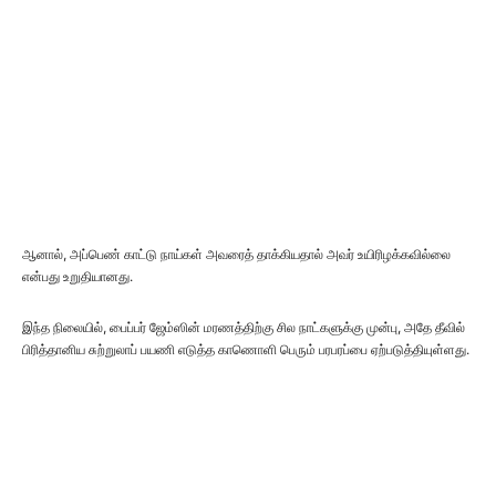
ஆனால், அப்பெண் காட்டு நாய்கள் அவரைத் தாக்கியதால் அவர் உயிரிழக்கவில்லை
என்பது உறுதியானது.
இந்த நிலையில், பைப்பர் ஜேம்ஸின் மரணத்திற்கு சில நாட்களுக்கு முன்பு, அதே தீவில்
பிரித்தானிய சுற்றுலாப் பயணி எடுத்த காணொளி பெரும் பரபரப்பை ஏற்படுத்தியுள்ளது.