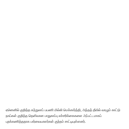
ஏனெனில் குறித்த சுற்றுலாப் பயணி மில்லி மெக்கார்த்தி, அந்தத் தீவில் வாழும் காட்டு
நாய்கள் குறித்த தெளிவான பாதுகாப்பு எச்சரிக்கைகளை அப்பட்டமாகப்
புறக்கணித்ததாக பார்வையாளர்கள் குற்றம் சாட்டியுள்ளனர்.