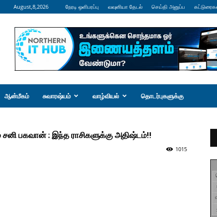
August,8,2026
நேரடி ஒளிபரப்பு
வவுனியா தேடல்
செய்தி அனுப்ப
கட்டுரைக
ஆன்மீகம்
சுவாரஷ்யம்
வாழ்வியல்
தொடர்புகளுக்கு
 சனி பகவான் : இந்த ராசிகளுக்கு அதிஷ்டம்!!
1015