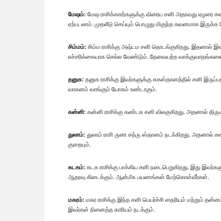
மேஷம்:
மேஷ ராசிக்காரர்களுக்கு விரைய சனி அதாவது ஏழரை சன
ஏற்படலாம். முதலீடு செய்யும் பொழுது மிகுந்த கவனமாக இருக்க 
சிம்மம்:
சிம்ம ராசிக்கு அஷ்டம சனி தொடங்குகிறது. இதனால் இ
எச்சரிக்கையாக செல்ல வேண்டும். தேவையற்ற வாக்குவாதங்களை 
தனுசு:
தனுசு ராசிக்கு இவர்களுக்கு சுகஸ்தானத்தில் சனி இருப்ப
வாகனம் வாங்கும் யோகம் உண்டாகும்.
கன்னி:
கன்னி ராசிக்கு கண்டக சனி விலகுகிறது. அதனால் தி
துலாம்:
துலாம் ராசி ருண சத்ரு ஸ்தானம் நடக்கிறது. அதனால் சன
குறையும்.
கடகம்:
கடக ராசிக்கு பாக்கிய சனி நடைபெறுகிறது. இது இவர்க
ஆதரவு கிடைக்கும். ஆன்மீக பயணங்கள் மேற்கொள்வீர்கள்.
மகரம்:
மகர ராசிக்கு இந்த சனி பெயர்ச்சி தைரியம் மற்றும் த
இவர்கள் நினைத்த காரியம் நடக்கும்.