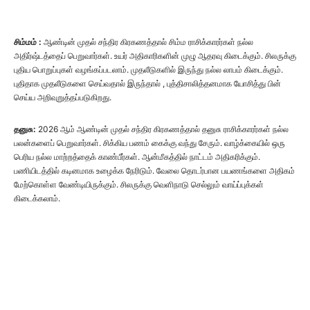
சிம்மம் :
ஆண்டின் முதல் சந்திர கிரகணத்தால் சிம்ம ராசிக்காரர்கள் நல்ல
அதிர்ஷ்டத்தைப் பெறுவார்கள். உயர் அதிகாரிகளின் முழு ஆதரவு கிடைக்கும். சிலருக்கு
புதிய பொறுப்புகள் வழங்கப்படலாம். முதலீடுகளில் இருந்து நல்ல லாபம் கிடைக்கும்.
புதிதாக முதலீடுகளை செய்வதால் இருந்தால் , புத்திசாலித்தனமாக யோசித்து பின்
செய்ய அறிவுறுத்தப்படுகிறது.
தனுசு:
2026 ஆம் ஆண்டின் முதல் சந்திர கிரகணத்தால் தனுசு ராசிக்காரர்கள் நல்ல
பலன்களைப் பெறுவார்கள். சிக்கிய பணம் கைக்கு வந்து சேரும். வாழ்க்கையில் ஒரு
பெரிய நல்ல மாற்றத்தைக் காண்பீர்கள். ஆன்மீகத்தில் நாட்டம் அதிகரிக்கும்.
பணியிடத்தில் கடினமாக உழைக்க நேரிடும். வேலை தொடர்பான பயணங்களை அதிகம்
மேற்கொள்ள வேண்டியிருக்கும். சிலருக்கு வெளிநாடு செல்லும் வாய்ப்புக்கள்
கிடைக்கலாம்.