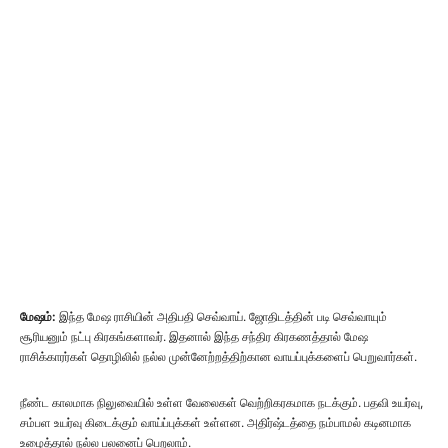
மேஷம்:
இந்த மேஷ ராசியின் அதிபதி செவ்வாய். ஜோதிடத்தின் படி செவ்வாயும்
சூரியனும் நட்பு கிரகங்களாவர். இதனால் இந்த சந்திர கிரகணத்தால் மேஷ
ராசிக்காரர்கள் தொழிலில் நல்ல முன்னேற்றத்திற்கான வாயப்புக்களைப் பெறுவார்கள்.
நீண்ட காலமாக நிலுவையில் உள்ள வேலைகள் வெற்றிகரகமாக நடக்கும். பதவி உயர்வு,
சம்பள உயர்வு கிடைக்கும் வாய்ப்புக்கள் உள்ளன. அதிர்ஷ்டத்தை நம்பாமல் கடினமாக
உழைத்தால் நல்ல பலனைப் பெறலாம்.