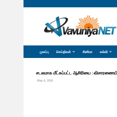
வவுனியா
நெற்
முகப்பு
செய்திகள்
சினிமா
கல்வி
சடலமாக மீட்கப்பட்ட ஆசிரியை : விசாரணைய
May 4, 2026