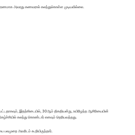
காரணமாக அவரது கணவரால் கலந்துகொள்ள முடியவில்லை.
்டதாகவும், இதற்கிடையில், 30ஆம் திகதியன்று, உயிரிழந்த ஆசிரியையின்
ழ்ச்சியில் கலந்து கொண்டார் எனவும் தெரியவந்தது.
 பலமுறை அவரிடம் கூறியிருந்தார்.