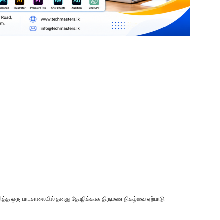
ற்பித்த ஒரு பாடசாலையில் தனது தோழிக்காக திருமண நிகழ்வை ஏற்பாடு