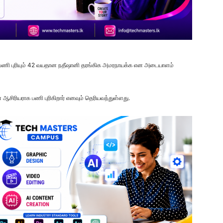
 பணி புரியும் 42 வயதான நதீஷானி தரங்கிக அமரநாயக்க என அடையாளம்
ிரியராக பணி புரிகிறார் எனவும் தெரியவந்துள்ளது.