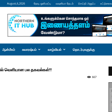
August,6,2026
நேரடி ஒளிபரப்பு
வவுனியா தேடல்
செய்தி அனுப்ப
கட்டுரைக
ஆன்மீகம்
சுவாரஷ்யம்
வாழ்வியல்
தொடர்புகளுக்கு
ில் வெளியான பல தகவல்கள்!!
667