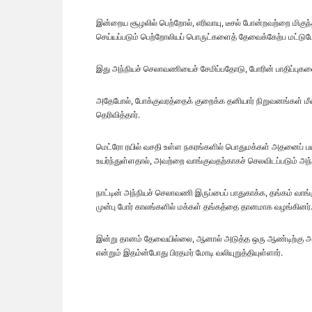
இன்றைய சூழலில் பெற்றோல், எரிவாயு, டீசல் போன்றவற்றை மிகுந
செய்யப்படும் பெற்றோலியப் பொருட்களைத் தேவைக்கேற்ப மட்டும
இது அந்நியச் செலாவணியைச் சேமிப்பதோடு, போரின் பாதிப்புகளையு
அதேபோல், போக்குவரத்தைக் குறைக்க தனியார் நிறுவனங்கள் ம
தெரிவித்தார்.
மெட்ரோ ரயில் வசதி உள்ள நகரங்களில் பொதுமக்கள் அதனைப் பயன
உயர்ந்துள்ளதால், அவற்றை வாங்குவதற்காகச் செலவிடப்படும் 
நாட்டின் அந்நியச் செலாவணி இருப்பைப் பாதுகாக்க, தங்கம் வா
முன்பு போர் காலங்களில் மக்கள் தங்கத்தை தானமாக வழங்கினர்
இன்று தானம் தேவையில்லை, ஆனால் அடுத்த ஒரு ஆண்டிற்கு அவ
என்றும் இதம்ன்போது பிரதமர் மோடி வலியுறுத்தியுள்ளார்.