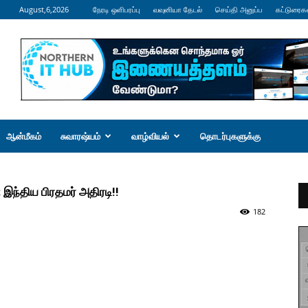
August,6,2026
நேரடி ஒளிபரப்பு
வவுனியா தேடல்
செய்தி அனுப்ப
கட்டுரைக
ஆன்மீகம்
சுவாரஷ்யம்
வாழ்வியல்
தொடர்புகளுக்கு
இந்திய பிரதமர் அதிரடி!!
182