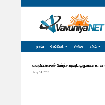
வவுனியா
நெற்
முகப்பு
செய்திகள்
சினிமா
கல்வி
வவுனியாவைச் சேர்ந்த யுவதி ஒருவரை காணவ
May 14, 2026