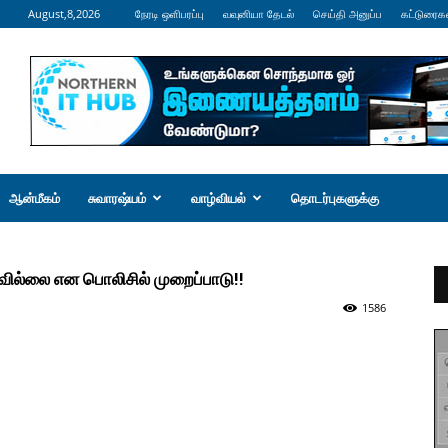
August,8,2026
நேரடி ஒளிபரப்பு
வவுனியா தேடல்
செய்தி அனுப்ப
கட்டுரைக
ஆன்மீகம்
சுவாரஷ்யம்
வாழ்வியல்
தொடர்புகளுக்கு
ில்லை என பொலிசில் முறைப்பாடு!!
1586