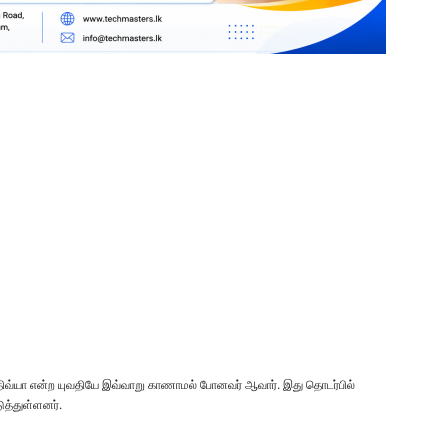
் திவ்யா என்ற யுவதியே இவ்வாறு காணாமல் போனவர் ஆவார். இது தொடர்பில்
்துள்ளனர்.